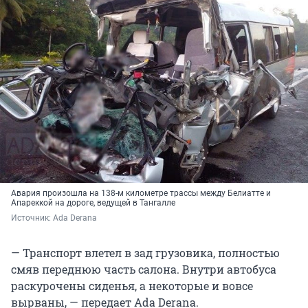
Авария произошла на 138-м километре трассы между Белиатте и
Апареккой на дороге, ведущей в Тангалле
Источник: 
Ada Derana
— Транспорт влетел в зад грузовика, полностью
смяв переднюю часть салона. Внутри автобуса
раскурочены сиденья, а некоторые и вовсе
вырваны, — передает Ada Derana.