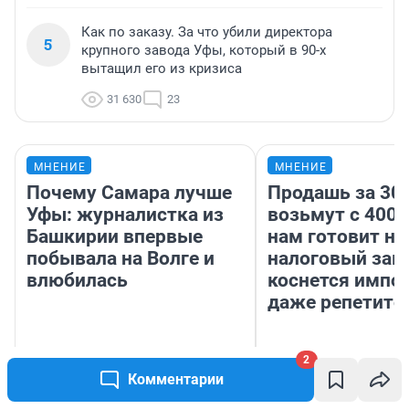
Как по заказу. За что убили директора
5
крупного завода Уфы, который в 90-х
вытащил его из кризиса
31 630
23
МНЕНИЕ
МНЕНИЕ
Почему Самара лучше
Продашь за 300
Уфы: журналистка из
возьмут с 4000
Башкирии впервые
нам готовит н
побывала на Волге и
налоговый зако
влюбилась
коснется импор
даже репетито
2
Комментарии
Назифа Нурмухаметова
Анастасия Зав