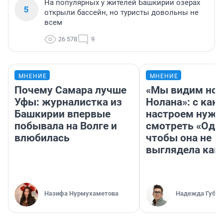
На популярных у жителей Башкирии озерах
5
открыли бассейн, но туристы довольны не
всем
26 578
9
МНЕНИЕ
МНЕНИЕ
Почему Самара лучше
«Мы видим нов
Уфы: журналистка из
Нолана»: с как
Башкирии впервые
настроем нужн
побывала на Волге и
смотреть «Оди
влюбилась
чтобы она не
выглядела как
Назифа Нурмухаметова
Надежда Губар