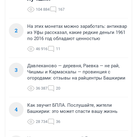
104 884
167
На этих монетах можно заработать: антиквар
2
из Уфы рассказал, какие редкие деньги 1961
по 2016 год обладают ценностью
46 916
11
Давлеканово — деревня, Раевка — не рай,
3
Чишмы и Кармаскалы — провинция с
огородами: отзывы на райцентры Башкирии
36 387
20
Как звучит БПЛА. Послушайте, жители
4
Башкирии: это может спасти вашу жизнь
28 734
36