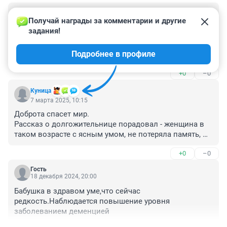
Гость
28 марта 2025, 01:37
Получай награды за комментарии и другие 
задания!
Статья ни о чем, неужели вы не могли подготовить 
интересные вопросы этой женщине? Она столько 
Подробнее в профиле
событий в жизни пережила, ещё в российской 
империи родилась! 

+0
–0
Журналистика сейчас как сортир
Куница
7 марта 2025, 10:15
Доброта спасет мир.

Рассказ о долгожительнице порадовал - женщина в 
таком возрасте с ясным умом, не потеряла память, 
живет в семье , а не в хосписе, ее семья помогает ей, 
+0
–0
как может.
Гость
18 декабря 2024, 20:00
Бабушка в здравом уме,что сейчас 
редкость.Наблюдается повышение уровня 
заболеванием деменцией