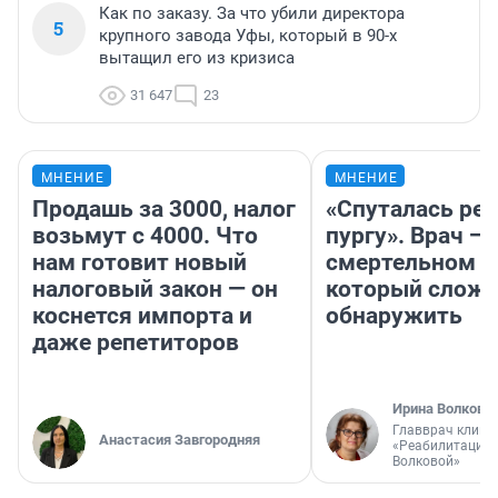
Как по заказу. За что убили директора
5
крупного завода Уфы, который в 90-х
вытащил его из кризиса
31 647
23
МНЕНИЕ
МНЕНИЕ
Продашь за 3000, налог
«Спуталась реч
возьмут с 4000. Что
пургу». Врач — 
нам готовит новый
смертельном д
налоговый закон — он
который слож
коснется импорта и
обнаружить
даже репетиторов
Ирина Волкова
Главврач клини
Анастасия Завгородняя
«Реабилитация 
Волковой»