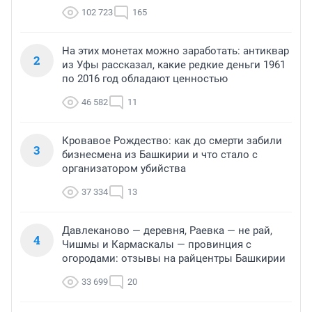
102 723
165
На этих монетах можно заработать: антиквар
2
из Уфы рассказал, какие редкие деньги 1961
по 2016 год обладают ценностью
46 582
11
Кровавое Рождество: как до смерти забили
3
бизнесмена из Башкирии и что стало с
организатором убийства
37 334
13
Давлеканово — деревня, Раевка — не рай,
4
Чишмы и Кармаскалы — провинция с
огородами: отзывы на райцентры Башкирии
33 699
20