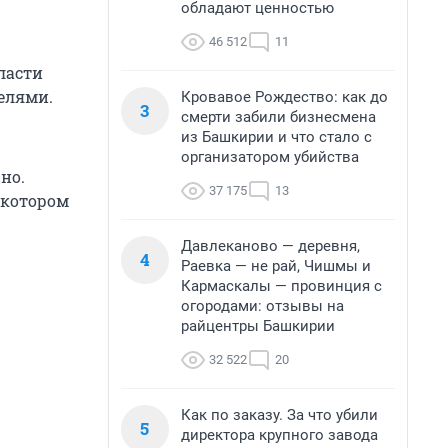
обладают ценностью
46 512
11
ласти
телями.
Кровавое Рождество: как до
3
смерти забили бизнесмена
из Башкирии и что стало с
организатором убийства
но.
37 175
13
 котором
Давлеканово — деревня,
4
Раевка — не рай, Чишмы и
Кармаскалы — провинция с
огородами: отзывы на
райцентры Башкирии
32 522
20
Как по заказу. За что убили
5
директора крупного завода