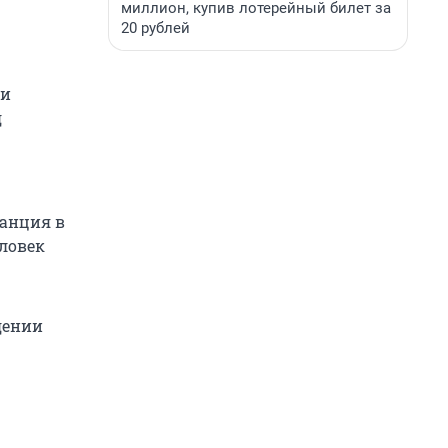
миллион, купив лотерейный билет за
20 рублей
ии
д
танция в
еловек
дении