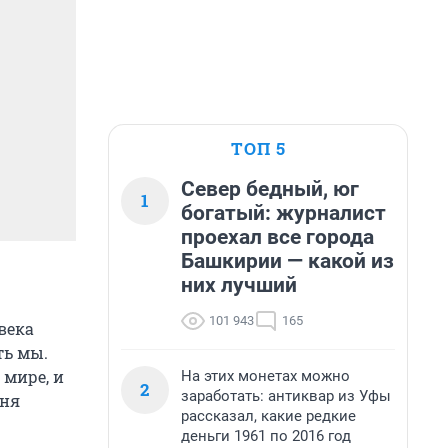
ТОП 5
Север бедный, юг
1
богатый: журналист
проехал все города
Башкирии — какой из
них лучший
101 943
165
века
ть мы.
 мире, и
На этих монетах можно
2
заработать: антиквар из Уфы
дня
рассказал, какие редкие
деньги 1961 по 2016 год