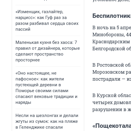
«Изменщик, газлайтер,
Беспилотник
нарцисс»: как Гуф раз за
разом разбивал сердца своих
В ночь на 5 ап
пассий
Минобороны, 44
Краснодарским 
Маленькая кухня без хаоса: 7
Белгородской о
правил от дизайнера, которые
сделают пространство
просторнее
В Ростовской о
Морозовском ра
«Оно настоящее, не
пострадали — и
пафосное»: как жители
пустеющей деревни в
Поморье своими силами
В Курской обла
спасают вековые традиции и
четырех домовл
наряды
разрушении в ж
Несли на шезлонгах и делали
жгуты из сумок: как на пляже
«Пощекотала
в Геленджике спасали