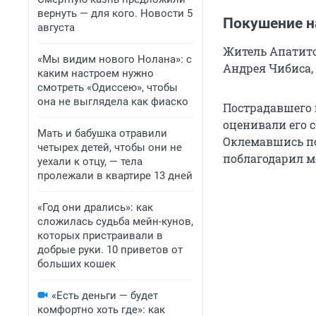
вернуть — для кого. Новости 5
Покушение н
августа
Житель Апатито
«Мы видим нового Нолана»: с
Андрея Чибиса, 
каким настроем нужно
смотреть «Одиссею», чтобы
она не выглядела как фиаско
Пострадавшего 
оценивали его 
Мать и бабушка отравили
Оклемавшись по
четырех детей, чтобы они не
поблагодарил м
уехали к отцу, — тела
пролежали в квартире 13 дней
«Год они дрались»: как
сложилась судьба мейн-кунов,
которых пристраивали в
добрые руки. 10 приветов от
больших кошек
«Есть деньги — будет
комфортно хоть где»: как