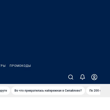
ГРЫ
ПРОМОКОДЫ
шруте
Во что превратилась набережная в Сипайлово?
По 200 баллов