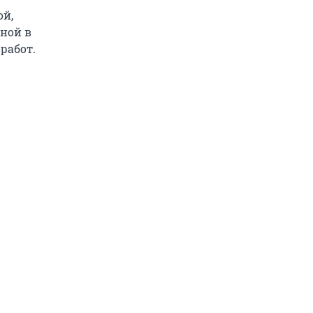
ой,
ной в
работ.