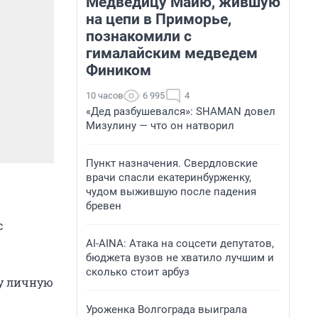
Медведицу Майю, жившую
на цепи в Приморье,
познакомили с
гималайским медведем
Фиником
10 часов
6 995
4
«Дед разбушевался»: SHAMAN довел
Мизулину — что он натворил
Пункт назначения. Свердловские
врачи спасли екатеринбурженку,
чудом выжившую после падения
бревен
с
AI-AINA: Атака на соцсети депутатов,
бюджета вузов не хватило лучшим и
сколько стоит арбуз
су личную
Уроженка Волгограда выиграла