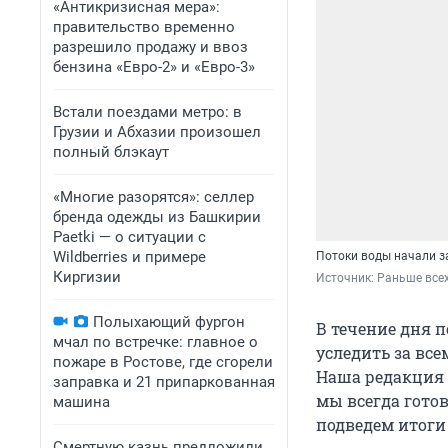
«Антикризисная мера»:
правительство временно
разрешило продажу и ввоз
бензина «Евро-2» и «Евро-3»
Встали поездами метро: в
Грузии и Абхазии произошел
полный блэкаут
«Многие разорятся»: селлер
бренда одежды из Башкирии
Paetki — о ситуации с
Wildberries и примере
Потоки воды начали з
Киргизии
Источник: 
Раньше всех
Полыхающий фургон
В течение дня п
мчал по встречке: главное о
уследить за все
пожаре в Ростове, где сгорели
Наша редакция к
заправка и 21 припаркованная
мы всегда гото
машина
подведем итоги 
Смертную казнь предложили