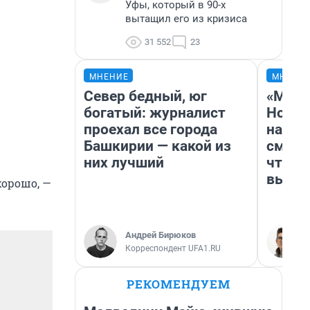
Уфы, который в 90-х
вытащил его из кризиса
31 552
23
МНЕНИЕ
МНЕНИ
Север бедный, юг
«Мы в
богатый: журналист
Нолан
проехал все города
настр
Башкирии — какой из
смотр
них лучший
чтобы
выгля
хорошо, —
Андрей Бирюков
Корреспондент UFA1.RU
РЕКОМЕНДУЕМ