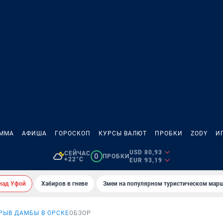
АММА
АФИША
ГОРОСКОП
КУРСЫ ВАЛЮТ
ПРОБКИ
ZODY
И
USD 80,93
СЕЙЧАС
0
ПРОБКИ
+22°C
EUR 93,19
над Уфой
Хабиров в гневе
Змеи на популярном туристическом мар
РЫВ ДАМБЫ В ОРСКЕ
ОБЗОР