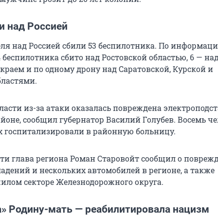
и над Россией
реля над Россией сбили 53 беспилотника. По информац
 беспилотника сбито над Ростовской областью, 6 — на
краем и по одному дрону над Саратовской, Курской и
бластями.
бласти из-за атаки оказалась повреждена электроподс
йоне, сообщил губернатор Василий Голубев. Восемь ч
х госпитализировали в районную больницу.
сти глава региона Роман Старовойт сообщил о повреж
адений и нескольких автомобилей в регионе, а также
илом секторе Железнодорожного округа.
» Родину-мать — реабилитировала нацизм