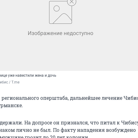
нице уже навестили жена и дочь
ибис / T.me
регионального оперштаба, дальнейшее лечение Чиби
рманске.
держали. На допросе он признался, что питал к Чиби
знаком лично не был. По факту нападения возбуждено
 мужчине грозит до 20 лет колонии.