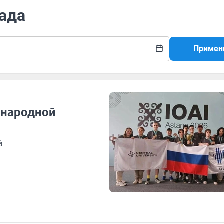
иада
Примен
ународной
й