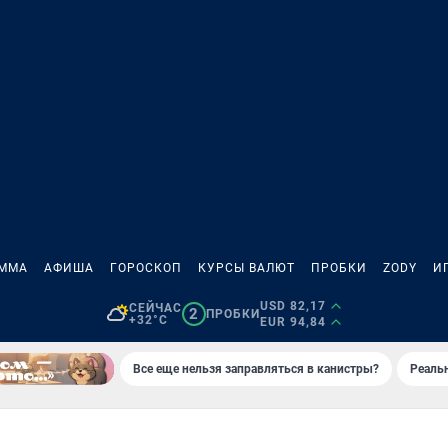
АММА
АФИША
ГОРОСКОП
КУРСЫ ВАЛЮТ
ПРОБКИ
ZODY
И
USD 82,17
СЕЙЧАС
2
ПРОБКИ
+32°C
EUR 94,84
Все еще нельзя заправляться в канистры?
Реаль