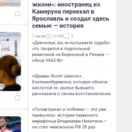
жизни»: иностранец из
Камеруна переехал в
Ярославль и создал здесь
семью — история
7 часов
6 739
5
«Девчонки, вы испытываете судьбу»:
что творится в подпольной
рюмочной на Березовой в Рязани —
обзор YA62.RU
«Шрамы болят ужасно».
Екатеринбурженка, которую облили
кислотой по указке бывшего,
рассказала о своем восстановлении
«Позавтракал и побежал — это уже
привычка»: история пермского
марафонца Владимира Никитина —
он стал чемпионом РФ 35 раз