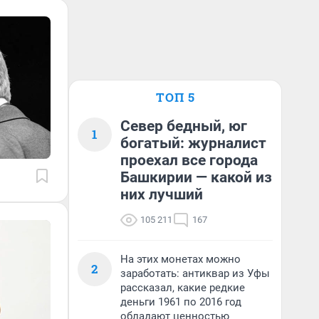
ТОП 5
Север бедный, юг
1
богатый: журналист
проехал все города
Башкирии — какой из
них лучший
105 211
167
На этих монетах можно
2
заработать: антиквар из Уфы
рассказал, какие редкие
деньги 1961 по 2016 год
обладают ценностью