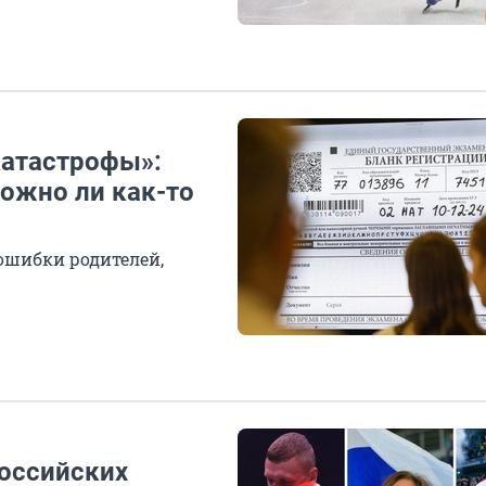
катастрофы»:
ожно ли как-то
 ошибки родителей,
российских