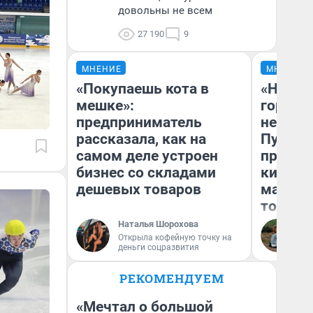
довольны не всем
27 190
9
МНЕНИЕ
МНЕНИЕ
«Покупаешь кота в
«Нет н
мешке»:
городов
предприниматель
недофи
рассказала, как на
Путеше
самом деле устроен
проеха
бизнес со складами
киломе
дешевых товаров
машине
того
Наталья Шорохова
Ек
Открыла кофейную точку на
деньги соцразвития
РЕКОМЕНДУЕМ
«Мечтал о большой