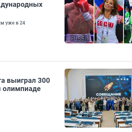
ждународных
м уже в 24
та выиграл 300
й олимпиаде