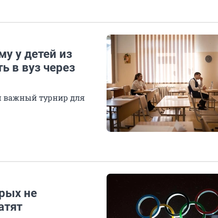
у у детей из
ь в вуз через
ен важный турнир для
рых не
атят