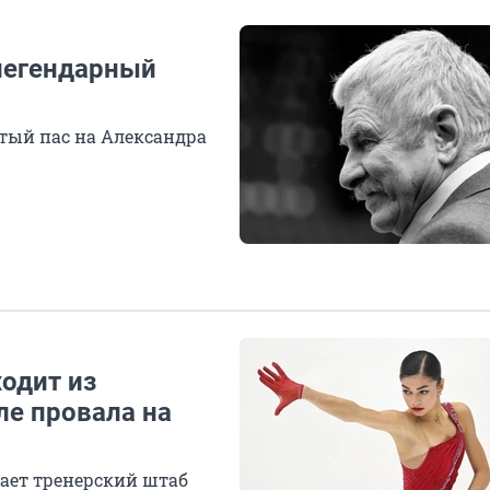
 легендарный
тый пас на Александра
одит из
ле провала на
дает тренерский штаб