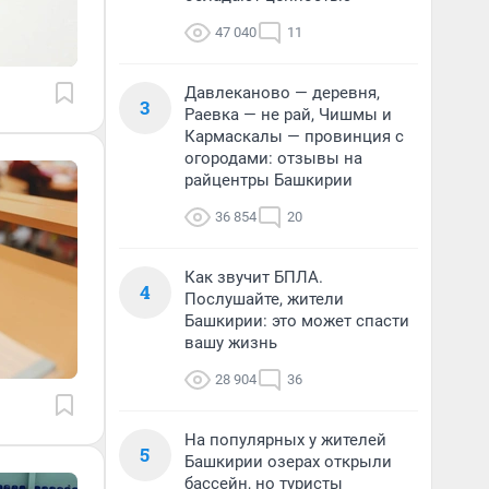
47 040
11
Давлеканово — деревня,
3
Раевка — не рай, Чишмы и
Кармаскалы — провинция с
огородами: отзывы на
райцентры Башкирии
36 854
20
Как звучит БПЛА.
4
Послушайте, жители
Башкирии: это может спасти
вашу жизнь
28 904
36
На популярных у жителей
5
Башкирии озерах открыли
бассейн, но туристы