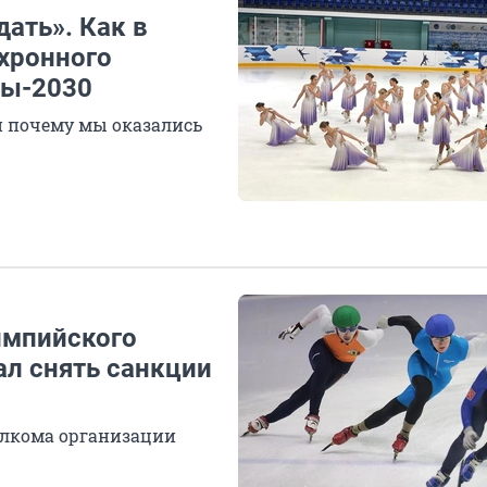
ать». Как в
хронного
ды-2030
 и почему мы оказались
импийского
ал снять санкции
олкома организации