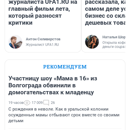
журналиста UFA1.RU на
рассказала, как
главный фильм лета,
самом деле ус
который разносят
бизнес со скл
критики
дешевых това
Наталья Шорох
Антон Селиверстов
Открыла кофейн
Журналист UFA1.RU
деньги соцразв
РЕКОМЕНДУЕМ
Участницу шоу «Мама в 16» из
Волгограда обвинили в
домогательствах к младенцу
19 часов
17 009
26
С рождения в неволе. Как в уральской колонии
осужденные мамы отбывают срок вместе со своими
детьми