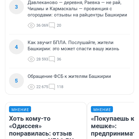
Давлеканово — деревня, Раевка — не рай,
3
Чишмы и Кармаскалы — провинция с
огородами: отзывы на райцентры Башкирии
36 069
20
Как звучит БПЛА. Послушайте, жители
4
Башкирии: это может спасти вашу жизнь
28 593
36
Обращение ФСБ к жителям Башкирии
5
22 675
118
МНЕНИЕ
МНЕНИЕ
Хоть кому-то
«Покупаешь ко
«Одиссея»
мешке»:
понравилась: отзыв
предпринимат