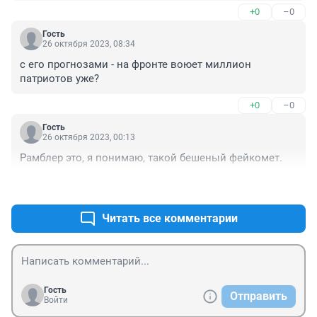
+0
–0
Путин потребовал отправить в армию еще почти 100 
Гость
тысяч россиян

26 октября 2023, 08:34
Президент РФ Владимир Путин распорядился 
с его прогнозами - на фронте воюет миллион 
продолжить увеличение численности российской 
патриотов уже?
армии, которая, согласно его же указу, с 2023 года уже 
превысила 2 млн человек.
+0
–0
Гость
26 октября 2023, 00:13
Рамблер это, я понимаю, такой бешеный фейкомет.
+0
–0
Читать все комментарии
Гость
Отправить
Войти