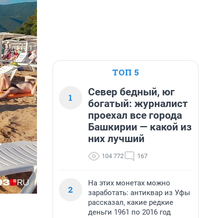
ТОП 5
Север бедный, юг
1
богатый: журналист
проехал все города
Башкирии — какой из
них лучший
104 772
167
На этих монетах можно
2
заработать: антиквар из Уфы
рассказал, какие редкие
деньги 1961 по 2016 год