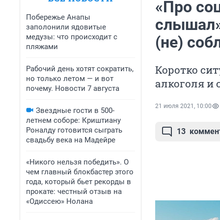
«Про со
Побережье Анапы
слышал»:
заполонили ядовитые
медузы: что происходит с
(не) со
пляжами
Коротко сит
Рабочий день хотят сократить,
но только летом — и вот
алкоголя и 
почему. Новости 7 августа
21 июля 2021, 10:00
Звездные гости в 500-
летнем соборе: Криштиану
Роналду готовится сыграть
13
коммен
свадьбу века на Мадейре
«Никого нельзя победить». О
чем главный блокбастер этого
года, который бьет рекорды в
прокате: честный отзыв на
«Одиссею» Нолана