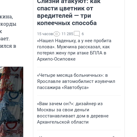
Слизни атакуют: как
спасти цветник от
вредителей — три
кина,
копеечных способа
екорды
х
15 часов
11 285
6
ает.
«Нашел Наденьку, а у нее пробита
ился в
голова». Мужчина рассказал, как
потерял жену при атаке БПЛА в
Архипо-Осиповке
«Четыре месяца больничных»: в
Ярославле автомобилист изувечил
пассажира «Яавтобуса»
«Вам зачем он?»: дизайнер из
Москвы за свои деньги
восстанавливает дом в деревне
Архангельской области