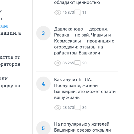
обладают ценностью
и
46 870
11
ые
стам
Давлеканово — деревня,
3
нации, а
Раевка — не рай, Чишмы и
Кармаскалы — провинция с
огородами: отзывы на
райцентры Башкирии
истов от
36 265
20
ераторов
али
Как звучит БПЛА.
4
народу на
Послушайте, жители
Башкирии: это может спасти
вашу жизнь
28 670
36
На популярных у жителей
5
Башкирии озерах открыли