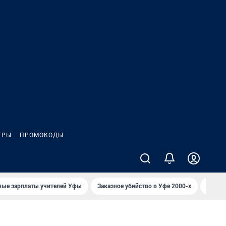
ГРЫ
ПРОМОКОДЫ
ные зарплаты учителей Уфы
Заказное убийство в Уфе 2000-х
Каким