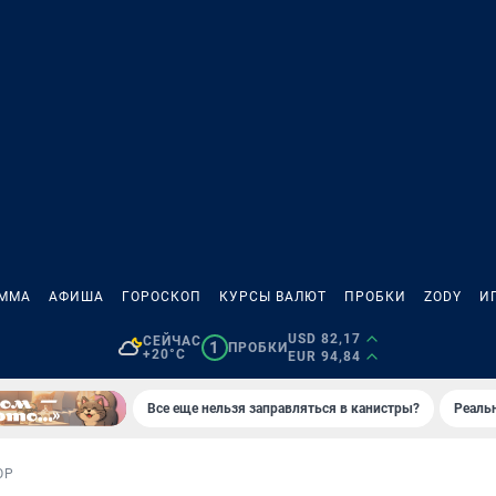
АММА
АФИША
ГОРОСКОП
КУРСЫ ВАЛЮТ
ПРОБКИ
ZODY
И
USD 82,17
СЕЙЧАС
1
ПРОБКИ
+20°C
EUR 94,84
Все еще нельзя заправляться в канистры?
Реаль
ОР