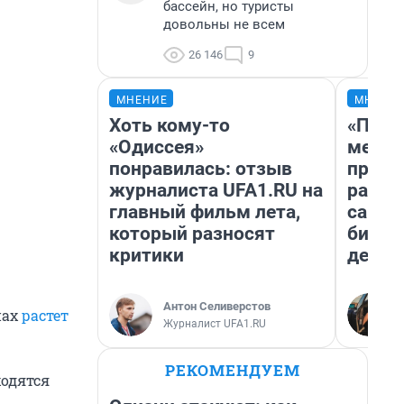
бассейн, но туристы
довольны не всем
26 146
9
МНЕНИЕ
МНЕНИ
Хоть кому-то
«Поку
«Одиссея»
мешке
понравилась: отзыв
предп
журналиста UFA1.RU на
расска
главный фильм лета,
самом
который разносят
бизне
критики
дешев
Антон Селиверстов
нах
растет
Журналист UFA1.RU
РЕКОМЕНДУЕМ
ходятся