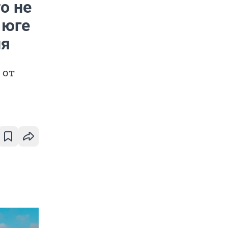
о не
 юге
ия
 от