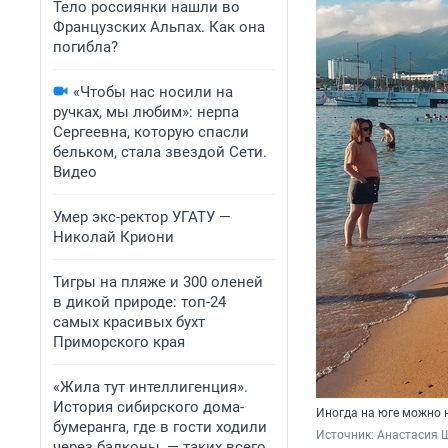
Тело россиянки нашли во
Французских Альпах. Как она
погибла?
«Чтобы нас носили на
ручках, мы любим»: нерпа
Сергеевна, которую спасли
бельком, стала звездой Сети.
Видео
Умер экс-ректор УГАТУ —
Николай Криони
Тигры на пляже и 300 оленей
в дикой природе: топ-24
самых красивых бухт
Приморского края
«Жила тут интеллигенция».
История сибирского дома-
Иногда на юге можно н
бумеранга, где в гости ходили
Источник: 
Анастасия Щ
через балконы, — таких всего