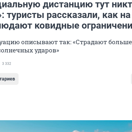
циальную дистанцию тут никт
 туристы рассказали, как на
блюдают ковидные ограничен
уацию описывают так: «Страдают больше
солнечных ударов»
3 332
тариев