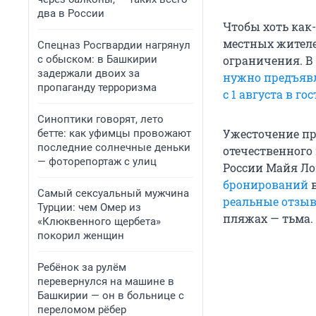
два в России
Чтобы хоть как-
местных жителе
Спецназ Росгвардии нагрянул
с обыском: в Башкирии
ограничения. В
задержали двоих за
нужно предъявл
пропаганду терроризма
с 1 августа в г
Синоптики говорят, лето
Ужесточение пр
бетте: как уфимцы провожают
последние солнечные деньки
отечественного
— фоторепортаж с улиц
России Майя Ло
бронирований
в
Самый сексуальный мужчина
реальные отзыв
Турции: чем Омер из
пляжах — тьма.
«Клюквенного щербета»
покорил женщин
Ребёнок за рулём
перевернулся на машине в
Башкирии — он в больнице с
переломом рёбер