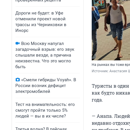
проверенных рецепта
Дороги не будет: в Уфе
отменили проект новой
трассы из Черниковки в
Инорс
Всю Москву напугал
загадочный взрыв: его звук
слышали везде, а причина
неизвестна. Что это могло
На рынках вы тоже вря
быть
Источник: 
Анастасия Щ
«Смели гибриды Voyah». В
Туристы в один 
России возник дефицит
электромобилей
как будто никак
года.
Тест на внимательность: его
смогут пройти только 5%
— Анапа. Людей
людей — вы в их числе?
недавно отдохн
Третья волна? В районах
не требуют. В 