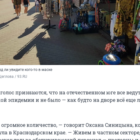
д ли увидите кого-то в маске
еглова / 93.RU
голос признаются, что на отечественном юге все ведут 
ой эпидемии и не было — как будто на дворе всё еще л
 огромное количество, — говорит Оксана Синицына, к
ула в Краснодарском крае. — Живем в частном секторе
масках только обслуживающий персонал — продавцы и т