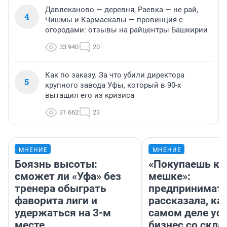
Давлеканово — деревня, Раевка — не рай,
4
Чишмы и Кармаскалы — провинция с
огородами: отзывы на райцентры Башкирии
33 940
20
Как по заказу. За что убили директора
5
крупного завода Уфы, который в 90-х
вытащил его из кризиса
31 662
23
МНЕНИЕ
МНЕНИЕ
Боязнь высоты:
«Покупаешь ко
сможет ли «Уфа» без
мешке»:
тренера обыграть
предпринимат
фаворита лиги и
рассказала, как
удержаться на 3-м
самом деле ус
месте
бизнес со скл