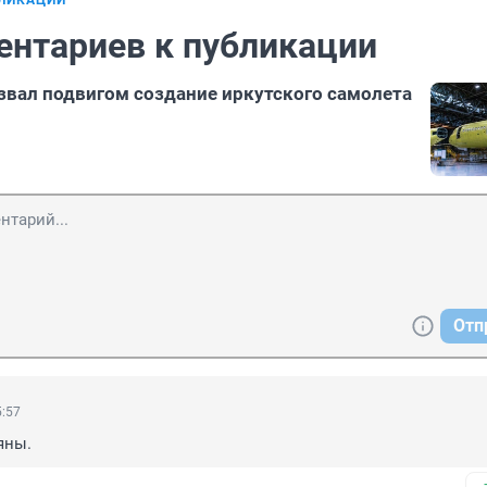
БЛИКАЦИИ
ентариев к публикации
звал подвигом создание иркутского самолета
Отп
5:57
яны.