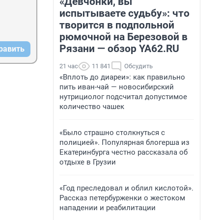
«Девчонки, вы
испытываете судьбу»: что
творится в подпольной
рюмочной на Березовой в
Рязани — обзор YA62.RU
равить
21 час
11 841
Обсудить
«Вплоть до диареи»: как правильно
пить иван-чай — новосибирский
нутрициолог подсчитал допустимое
количество чашек
«Было страшно столкнуться с
полицией». Популярная блогерша из
Екатеринбурга честно рассказала об
отдыхе в Грузии
«Год преследовал и облил кислотой».
Рассказ петербурженки о жестоком
нападении и реабилитации