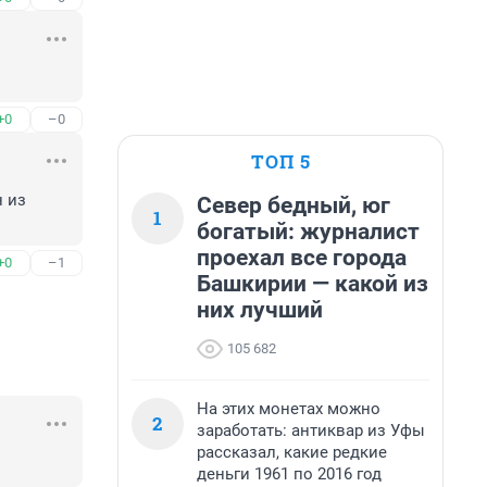
+0
–0
ТОП 5
 из 
Север бедный, юг
1
богатый: журналист
проехал все города
+0
–1
Башкирии — какой из
них лучший
105 682
На этих монетах можно
2
заработать: антиквар из Уфы
рассказал, какие редкие
деньги 1961 по 2016 год