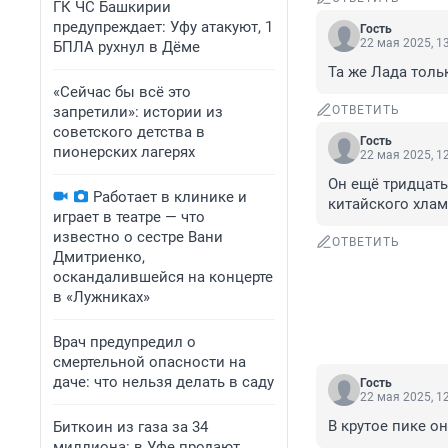
ГК ЧС Башкирии
предупреждает: Уфу атакуют, 1
Гость
22 мая 2025, 1
БПЛА рухнул в Дёме
Та же Лада толь
«Сейчас бы всё это
запретили»: истории из
ОТВЕТИТЬ
советского детства в
Гость
пионерских лагерях
22 мая 2025, 1
Он ещё тридцать
Работает в клинике и
китайского хлам
играет в театре — что
известно о сестре Вани
ОТВЕТИТЬ
Дмитриенко,
оскандалившейся на концерте
в «Лужниках»
Врач предупредил о
смертельной опасности на
даче: что нельзя делать в саду
Гость
22 мая 2025, 1
В крутое пике о
Биткоин из газа за 34
миллиона: в Уфе продают