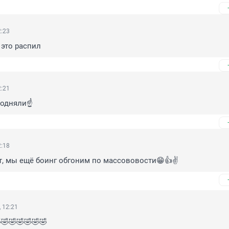
2:23
это распил
2:21
одняли☝️
2:18
, мы ещё боинг обгоним по массововости😁👍✌️
 12:21
🤣🤣🤣🤣🤣🤣