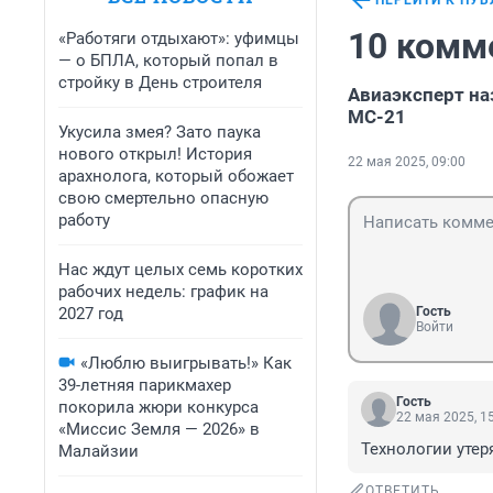
ПЕРЕЙТИ К ПУ
10 комм
«Работяги отдыхают»: уфимцы
— о БПЛА, который попал в
стройку в День строителя
Авиаэксперт на
МС-21
Укусила змея? Зато паука
нового открыл! История
22 мая 2025, 09:00
арахнолога, который обожает
свою смертельно опасную
работу
Нас ждут целых семь коротких
рабочих недель: график на
2027 год
Гость
Войти
«Люблю выигрывать!» Как
39-летняя парикмахер
Гость
покорила жюри конкурса
22 мая 2025, 1
«Миссис Земля — 2026» в
Технологии утер
Малайзии
ОТВЕТИТЬ