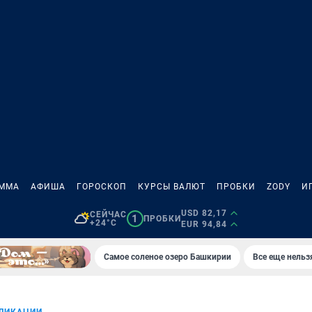
АММА
АФИША
ГОРОСКОП
КУРСЫ ВАЛЮТ
ПРОБКИ
ZODY
И
USD 82,17
СЕЙЧАС
1
ПРОБКИ
+24°C
EUR 94,84
Самое соленое озеро Башкирии
Все еще нельз