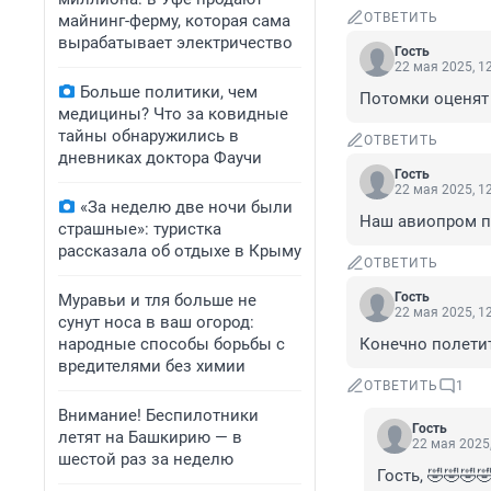
ОТВЕТИТЬ
майнинг-ферму, которая сама
вырабатывает электричество
Гость
22 мая 2025, 1
Больше политики, чем
Потомки оценят 
медицины? Что за ковидные
тайны обнаружились в
ОТВЕТИТЬ
дневниках доктора Фаучи
Гость
22 мая 2025, 1
«За неделю две ночи были
Наш авиопром п
страшные»: туристка
рассказала об отдыхе в Крыму
ОТВЕТИТЬ
Гость
Муравьи и тля больше не
22 мая 2025, 1
сунут носа в ваш огород:
народные способы борьбы с
Конечно полетит
вредителями без химии
ОТВЕТИТЬ
1
Внимание! Беспилотники
Гость
летят на Башкирию — в
22 мая 2025,
шестой раз за неделю
Гость, 🤣🤣🤣