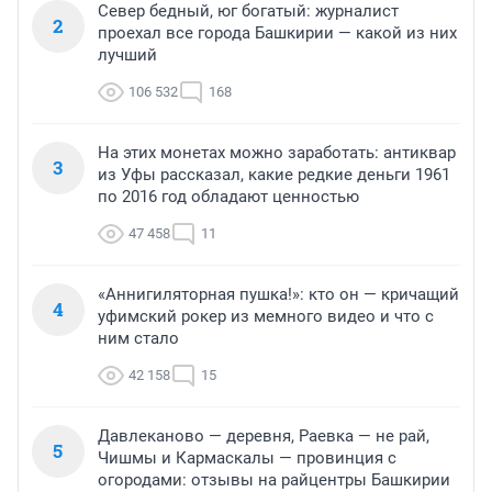
Север бедный, юг богатый: журналист
2
проехал все города Башкирии — какой из них
лучший
106 532
168
На этих монетах можно заработать: антиквар
3
из Уфы рассказал, какие редкие деньги 1961
по 2016 год обладают ценностью
47 458
11
«Аннигиляторная пушка!»: кто он — кричащий
4
уфимский рокер из мемного видео и что с
ним стало
42 158
15
Давлеканово — деревня, Раевка — не рай,
5
Чишмы и Кармаскалы — провинция с
огородами: отзывы на райцентры Башкирии