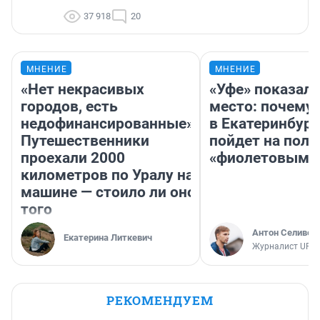
37 918
20
МНЕНИЕ
МНЕНИЕ
«Нет некрасивых
«Уфе» показали
городов, есть
место: почему
недофинансированные».
в Екатеринбург
Путешественники
пойдет на поль
проехали 2000
«фиолетовым»
километров по Уралу на
машине — стоило ли оно
того
Антон Селивер
Екатерина Литкевич
Журналист UFA1
РЕКОМЕНДУЕМ