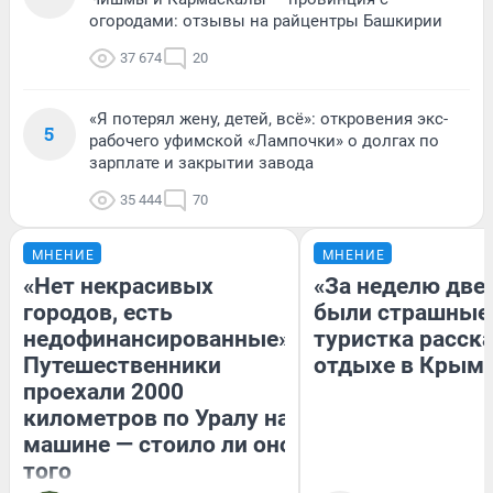
огородами: отзывы на райцентры Башкирии
37 674
20
«Я потерял жену, детей, всё»: откровения экс-
5
рабочего уфимской «Лампочки» о долгах по
зарплате и закрытии завода
35 444
70
МНЕНИЕ
МНЕНИЕ
«Нет некрасивых
«За неделю две
городов, есть
были страшные
недофинансированные».
туристка расска
Путешественники
отдыхе в Крым
проехали 2000
километров по Уралу на
машине — стоило ли оно
того