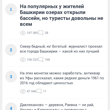
На популярных у жителей
1
Башкирии озерах открыли
бассейн, но туристы довольны не
всем
107 385
28
Север бедный, юг богатый: журналист проехал
2
все города Башкирии — какой из них лучший
106 223
168
На этих монетах можно заработать: антиквар
3
из Уфы рассказал, какие редкие деньги 1961 по
2016 год обладают ценностью
47 346
11
Давлеканово — деревня, Раевка — не рай,
4
Чишмы и Кармаскалы — провинция с