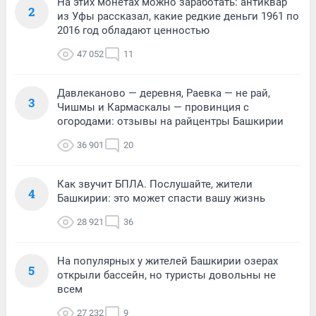
На этих монетах можно заработать: антиквар
2
из Уфы рассказал, какие редкие деньги 1961 по
2016 год обладают ценностью
47 052
11
Давлеканово — деревня, Раевка — не рай,
3
Чишмы и Кармаскалы — провинция с
огородами: отзывы на райцентры Башкирии
36 901
20
Как звучит БПЛА. Послушайте, жители
4
Башкирии: это может спасти вашу жизнь
28 921
36
На популярных у жителей Башкирии озерах
5
открыли бассейн, но туристы довольны не
всем
27 232
9