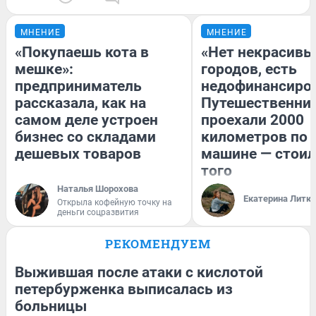
МНЕНИЕ
МНЕНИЕ
«Покупаешь кота в
«Нет некрасивы
мешке»:
городов, есть
предприниматель
недофинансиро
рассказала, как на
Путешественни
самом деле устроен
проехали 2000
бизнес со складами
километров по 
дешевых товаров
машине — стоил
того
Наталья Шорохова
Екатерина Литк
Открыла кофейную точку на
деньги соцразвития
РЕКОМЕНДУЕМ
Выжившая после атаки с кислотой
петербурженка выписалась из
больницы