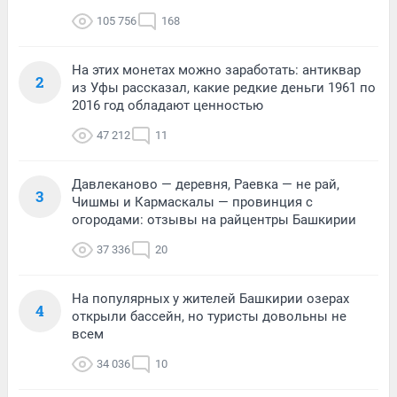
105 756
168
На этих монетах можно заработать: антиквар
2
из Уфы рассказал, какие редкие деньги 1961 по
2016 год обладают ценностью
47 212
11
Давлеканово — деревня, Раевка — не рай,
3
Чишмы и Кармаскалы — провинция с
огородами: отзывы на райцентры Башкирии
37 336
20
На популярных у жителей Башкирии озерах
4
открыли бассейн, но туристы довольны не
всем
34 036
10