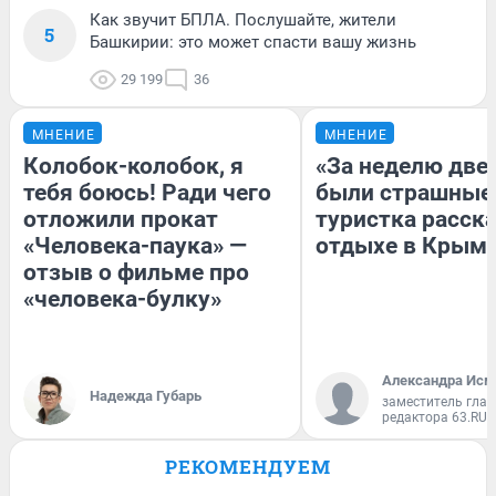
Как звучит БПЛА. Послушайте, жители
5
Башкирии: это может спасти вашу жизнь
29 199
36
МНЕНИЕ
МНЕНИЕ
Колобок-колобок, я
«За неделю две
тебя боюсь! Ради чего
были страшные
отложили прокат
туристка расска
«Человека-паука» —
отдыхе в Крым
отзыв о фильме про
«человека-булку»
Александра Исм
Надежда Губарь
заместитель глав
редактора 63.RU
РЕКОМЕНДУЕМ