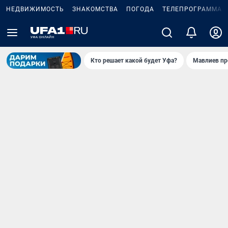
НЕДВИЖИМОСТЬ
ЗНАКОМСТВА
ПОГОДА
ТЕЛЕПРОГРАММА
Кто решает какой будет Уфа?
Мавлиев пр