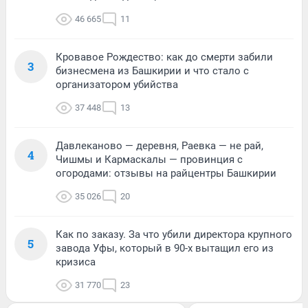
46 665
11
Кровавое Рождество: как до смерти забили
3
бизнесмена из Башкирии и что стало с
организатором убийства
37 448
13
Давлеканово — деревня, Раевка — не рай,
4
Чишмы и Кармаскалы — провинция с
огородами: отзывы на райцентры Башкирии
35 026
20
Как по заказу. За что убили директора крупного
5
завода Уфы, который в 90-х вытащил его из
кризиса
31 770
23