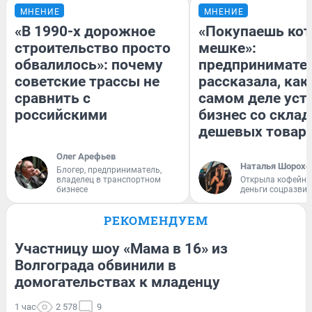
МНЕНИЕ
МНЕНИЕ
«В 1990-х дорожное
«Покупаешь кот
строительство просто
мешке»:
обвалилось»: почему
предпринимате
советские трассы не
рассказала, как
сравнить с
самом деле уст
российскими
бизнес со скла
дешевых товар
Олег Арефьев
Наталья Шорохо
Блогер, предприниматель,
владелец в транспортном
Открыла кофейну
бизнесе
деньги соцразви
РЕКОМЕНДУЕМ
Участницу шоу «Мама в 16» из
Волгограда обвинили в
домогательствах к младенцу
1 час
2 578
9