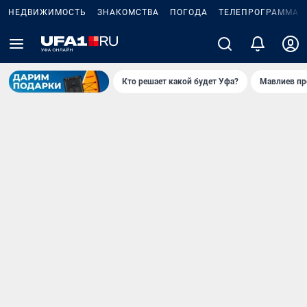
НЕДВИЖИМОСТЬ
ЗНАКОМСТВА
ПОГОДА
ТЕЛЕПРОГРАММА
Кто решает какой будет Уфа?
Мавлиев пр