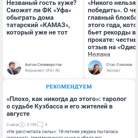
Незваный гость хуже?
«Никого нельзя
Сможет ли ФК «Уфа»
победить». О ч
обыграть дома
главный блокба
татарский «КАМАЗ»,
этого года, кот
который уже не тот
бьет рекорды в
прокате: честн
отзыв на «Одис
Нолана
Антон Селиверстов
Стас Соколов
Журналист UFA1.RU
Эксперт
РЕКОМЕНДУЕМ
«Плохо, как никогда до этого»: таролог
о судьбе Кузбасса и его жителей в
августе
3 часа
3 159
9
«Не рассчитала силы»: 18-летняя ужурка пыталась
успокоить трехмесячного сына и убила его