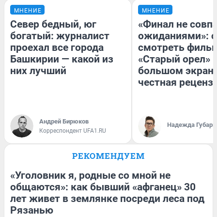
МНЕНИЕ
МНЕНИЕ
Север бедный, юг
«Финал не совпа
богатый: журналист
ожиданиями»: с
проехал все города
смотреть филь
Башкирии — какой из
«Старый орел» 
них лучший
большом экран
честная реценз
Андрей Бирюков
Надежда Губарь
Корреспондент UFA1.RU
РЕКОМЕНДУЕМ
«Уголовник я, родные со мной не
общаются»: как бывший «афганец» 30
лет живет в землянке посреди леса под
Рязанью