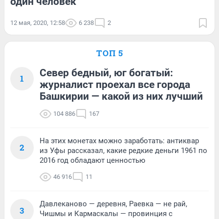
один человек
12 мая, 2020, 12:58
6 238
2
ТОП 5
Север бедный, юг богатый:
1
журналист проехал все города
Башкирии — какой из них лучший
104 886
167
На этих монетах можно заработать: антиквар
2
из Уфы рассказал, какие редкие деньги 1961 по
2016 год обладают ценностью
46 916
11
Давлеканово — деревня, Раевка — не рай,
3
Чишмы и Кармаскалы — провинция с