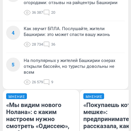
огородами: отзывы на райцентры Башкирии
36 387
20
Как звучит БПЛА. Послушайте, жители
4
Башкирии: это может спасти вашу жизнь
28 734
36
На популярных у жителей Башкирии озерах
5
открыли бассейн, но туристы довольны не
всем
26 579
9
МНЕНИЕ
МНЕНИЕ
«Мы видим нового
«Покупаешь кот
Нолана»: с каким
мешке»:
настроем нужно
предпринимате
смотреть «Одиссею»,
рассказала, как