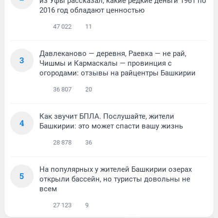
из Уфы рассказал, какие редкие деньги 1961 по
2016 год обладают ценностью
47 022
11
Давлеканово — деревня, Раевка — не рай,
3
Чишмы и Кармаскалы — провинция с
огородами: отзывы на райцентры Башкирии
36 807
20
Как звучит БПЛА. Послушайте, жители
4
Башкирии: это может спасти вашу жизнь
28 878
36
На популярных у жителей Башкирии озерах
5
открыли бассейн, но туристы довольны не
всем
27 123
9