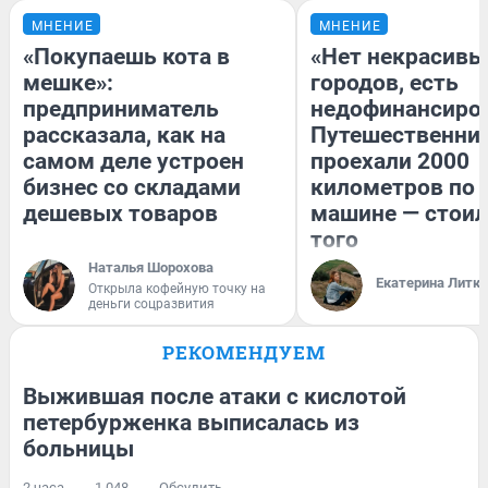
МНЕНИЕ
МНЕНИЕ
«Покупаешь кота в
«Нет некрасивы
мешке»:
городов, есть
предприниматель
недофинансиро
рассказала, как на
Путешественни
самом деле устроен
проехали 2000
бизнес со складами
километров по 
дешевых товаров
машине — стоил
того
Наталья Шорохова
Екатерина Литк
Открыла кофейную точку на
деньги соцразвития
РЕКОМЕНДУЕМ
Выжившая после атаки с кислотой
петербурженка выписалась из
больницы
2 часа
1 048
Обсудить