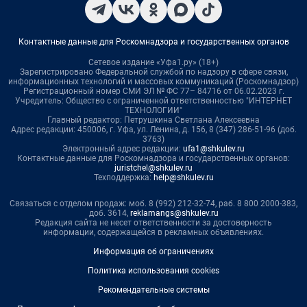
Контактные данные для Роскомнадзора и государственных органов
Сетевое издание «Уфа1.ру» (18+)
Зарегистрировано Федеральной службой по надзору в сфере связи,
информационных технологий и массовых коммуникаций (Роскомнадзор)
Регистрационный номер СМИ ЭЛ № ФС 77– 84716 от 06.02.2023 г.
Учредитель: Общество с ограниченной ответственностью "ИНТЕРНЕТ
ТЕХНОЛОГИИ"
Главный редактор: Петрушкина Светлана Алексеевна
Адрес редакции: 450006, г. Уфа, ул. Ленина, д. 156, 8 (347) 286-51-96 (доб.
3763)
Электронный адрес редакции:
ufa1@shkulev.ru
Контактные данные для Роскомнадзора и государственных органов:
juristchel@shkulev.ru
Техподдержка:
help@shkulev.ru
Связаться с отделом продаж: моб. 8 (992) 212-32-74, раб. 8 800 2000-383,
доб. 3614,
reklamangs@shkulev.ru
Редакция сайта не несет ответственности за достоверность
информации, содержащейся в рекламных объявлениях.
Информация об ограничениях
Политика использования cookies
Рекомендательные системы