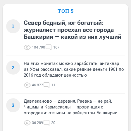
ТОП 5
Север бедный, юг богатый:
1
журналист проехал все города
Башкирии — какой из них лучший
104 790
167
На этих монетах можно заработать: антиквар
2
из Уфы рассказал, какие редкие деньги 1961 по
2016 год обладают ценностью
46 877
11
Давлеканово — деревня, Раевка — не рай,
3
Чишмы и Кармаскалы — провинция с
огородами: отзывы на райцентры Башкирии
36 289
20