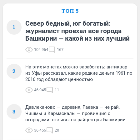
ТОП 5
Север бедный, юг богатый:
1
журналист проехал все города
Башкирии — какой из них лучший
104 964
167
На этих монетах можно заработать: антиквар
2
из Уфы рассказал, какие редкие деньги 1961 по
2016 год обладают ценностью
46 945
11
Давлеканово — деревня, Раевка — не рай,
3
Чишмы и Кармаскалы — провинция с
огородами: отзывы на райцентры Башкирии
36 456
20