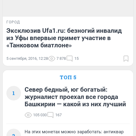
ГОРОД
Эксклюзив Ufa1.ru: безногий инвалид
из Уфы впервые примет участие в
«Танковом биатлоне»
5 сентября, 2016, 12:28
7 878
15
ТОП 5
Север бедный, юг богатый:
1
журналист проехал все города
Башкирии — какой из них лучший
105 030
167
На этих монетах можно заработать: антиквар
2