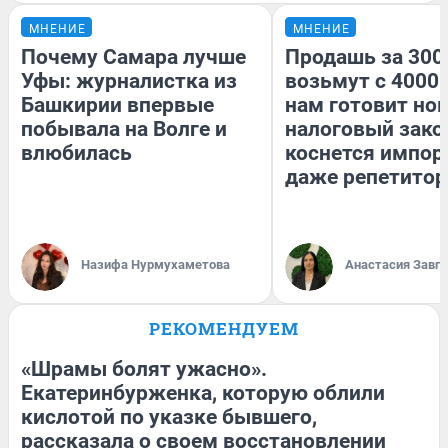
МНЕНИЕ
МНЕНИЕ
Почему Самара лучше
Продашь за 3000
Уфы: журналистка из
возьмут с 4000.
Башкирии впервые
нам готовит но
побывала на Волге и
налоговый зако
влюбилась
коснется импор
даже репетитор
Назифа Нурмухаметова
Анастасия Завг
РЕКОМЕНДУЕМ
«Шрамы болят ужасно».
Екатеринбурженка, которую облили
кислотой по указке бывшего,
рассказала о своем восстановлении