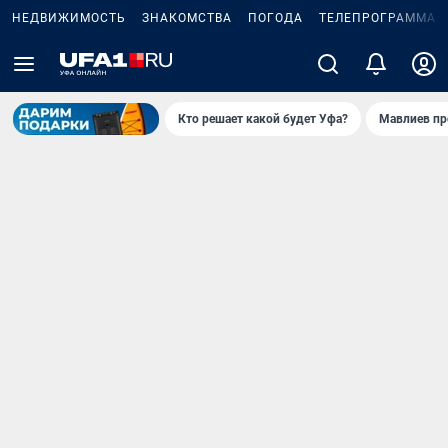
НЕДВИЖИМОСТЬ
ЗНАКОМСТВА
ПОГОДА
ТЕЛЕПРОГРАММА
Кто решает какой будет Уфа?
Мавлиев пр