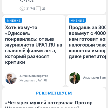
кризиса
31 748
23
МНЕНИЕ
МНЕНИЕ
Хоть кому-то
Продашь за 3000
«Одиссея»
возьмут с 4000.
понравилась: отзыв
нам готовит но
журналиста UFA1.RU на
налоговый зако
главный фильм лета,
коснется импор
который разносят
даже репетитор
критики
Антон Селиверстов
Анастасия Завг
Журналист UFA1.RU
РЕКОМЕНДУЕМ
«Четырех мужей потеряла»: Прохор