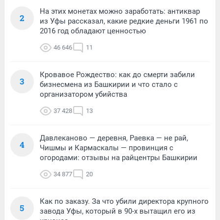
На этих монетах можно заработать: антиквар
2
из Уфы рассказал, какие редкие деньги 1961 по
2016 год обладают ценностью
46 646
11
Кровавое Рождество: как до смерти забили
3
бизнесмена из Башкирии и что стало с
организатором убийства
37 428
13
Давлеканово — деревня, Раевка — не рай,
4
Чишмы и Кармаскалы — провинция с
огородами: отзывы на райцентры Башкирии
34 877
20
Как по заказу. За что убили директора крупного
5
завода Уфы, который в 90-х вытащил его из