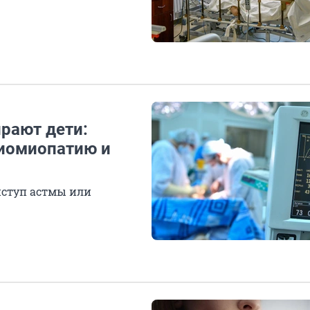
ирают дети:
диомиопатию и
ступ астмы или