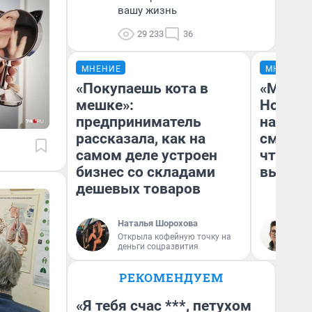
вашу жизнь
29 233
36
МНЕНИЕ
МНЕНИЕ
«Покупаешь кота в
«Мы ви
мешке»:
Нолана
предприниматель
настро
рассказала, как на
смотре
самом деле устроен
чтобы 
бизнес со складами
выгляд
дешевых товаров
Наталья Шорохова
На
Открыла кофейную точку на
деньги соцразвития
РЕКОМЕНДУЕМ
«Я тебя счас ***, петухом