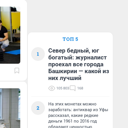
ТОП 5
Север бедный, юг
1
богатый: журналист
проехал все города
Башкирии — какой из
них лучший
105 803
168
На этих монетах можно
2
заработать: антиквар из Уфы
рассказал, какие редкие
деньги 1961 по 2016 год
обладают ценностью