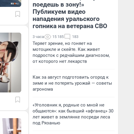
поедешь в зону!»
Публикуем видео
нападения уральского
гопника на ветерана СВО
3 часа
15 185
183
Теряет зрение, но гоняет на
мотоцикле и скейте. Как живет
подросток с редчайшим диагнозом,
от которого нет лекарств
Как за август подготовить огород к
зиме и не потерять урожай — советы
агронома
«Уголовник я, родные со мной не
общаются»: как бывший «афганец» 30
лет живет в землянке посреди леса
под Рязанью