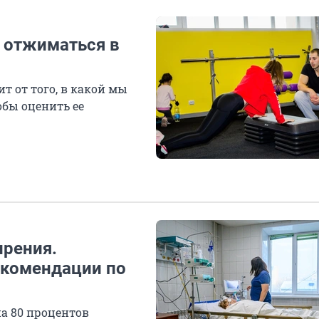
з отжиматься в
т от того, в какой мы
обы оценить ее
ирения.
екомендации по
а 80 процентов