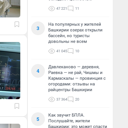
47 221
11
На популярных у жителей
3
Башкирии озерах открыли
бассейн, но туристы
довольны не всем
41 045
10
Давлеканово — деревня,
4
Раевка — не рай, Чишмы и
Кармаскалы — провинция с
огородами: отзывы на
райцентры Башкирии
37 364
20
Как звучит БПЛА.
5
Послушайте, жители
Башкирии: это может спасти