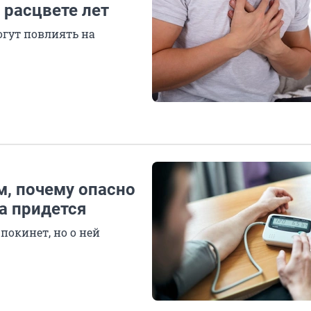
 расцвете лет
огут повлиять на
м, почему опасно
да придется
покинет, но о ней