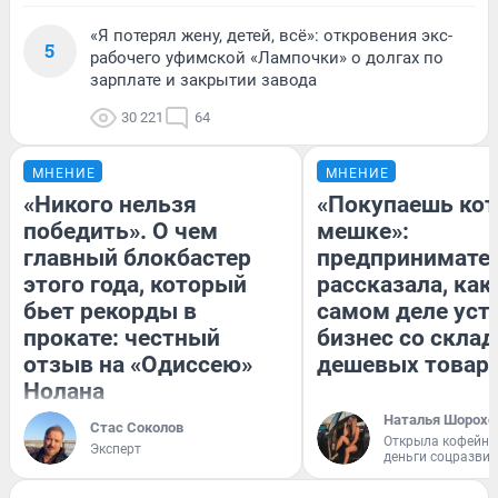
«Я потерял жену, детей, всё»: откровения экс-
5
рабочего уфимской «Лампочки» о долгах по
зарплате и закрытии завода
30 221
64
МНЕНИЕ
МНЕНИЕ
«Никого нельзя
«Покупаешь кот
победить». О чем
мешке»:
главный блокбастер
предпринимате
этого года, который
рассказала, как
бьет рекорды в
самом деле уст
прокате: честный
бизнес со скла
отзыв на «Одиссею»
дешевых товар
Нолана
Наталья Шорохо
Стас Соколов
Открыла кофейну
Эксперт
деньги соцразви