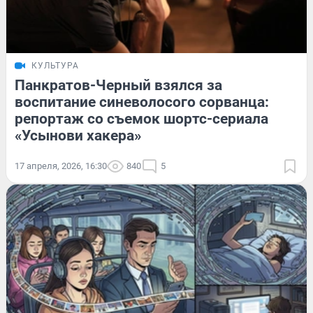
КУЛЬТУРА
Панкратов-Черный взялся за
воспитание синеволосого сорванца:
репортаж со съемок шортс-сериала
«Усынови хакера»
17 апреля, 2026, 16:30
840
5