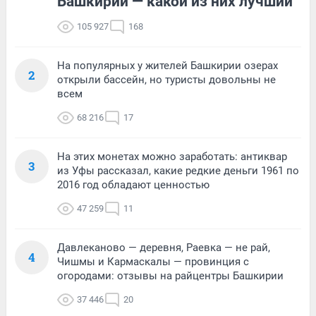
Башкирии — какой из них лучший
105 927
168
На популярных у жителей Башкирии озерах
2
открыли бассейн, но туристы довольны не
всем
68 216
17
На этих монетах можно заработать: антиквар
3
из Уфы рассказал, какие редкие деньги 1961 по
2016 год обладают ценностью
47 259
11
Давлеканово — деревня, Раевка — не рай,
4
Чишмы и Кармаскалы — провинция с
огородами: отзывы на райцентры Башкирии
37 446
20