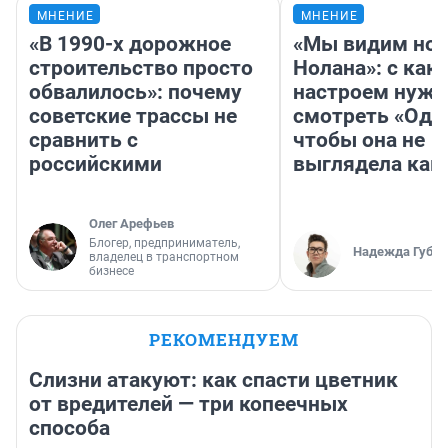
МНЕНИЕ
МНЕНИЕ
«В 1990-х дорожное
«Мы видим нов
строительство просто
Нолана»: с как
обвалилось»: почему
настроем нужн
советские трассы не
смотреть «Оди
сравнить с
чтобы она не
российскими
выглядела как
Олег Арефьев
Блогер, предприниматель,
Надежда Губар
владелец в транспортном
бизнесе
РЕКОМЕНДУЕМ
Слизни атакуют: как спасти цветник
от вредителей — три копеечных
способа