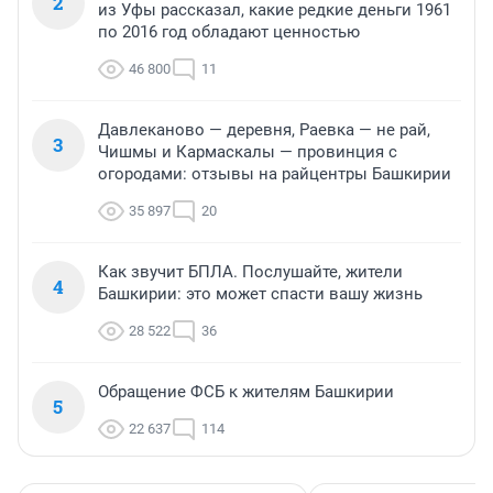
2
из Уфы рассказал, какие редкие деньги 1961
по 2016 год обладают ценностью
46 800
11
Давлеканово — деревня, Раевка — не рай,
3
Чишмы и Кармаскалы — провинция с
огородами: отзывы на райцентры Башкирии
35 897
20
Как звучит БПЛА. Послушайте, жители
4
Башкирии: это может спасти вашу жизнь
28 522
36
Обращение ФСБ к жителям Башкирии
5
22 637
114