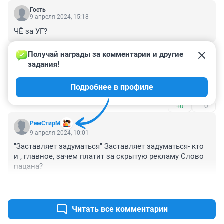
Гость
9 апреля 2024, 15:18
ЧЁ за УГ?
+0
–0
Получай награды за комментарии и другие 
задания!
Гость
9 апреля 2024, 12:35
Подробнее в профиле
Шляпа!
+0
–0
РемСтирМ
9 апреля 2024, 10:01
"Заставляет задуматься" Заставляет задуматься- кто 
и , главное, зачем платит за скрытую рекламу Слово 
пацана?
+1
–0
Читать все комментарии