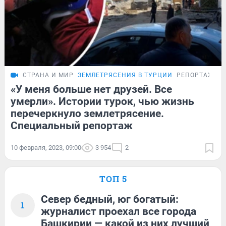
СТРАНА И МИР
ЗЕМЛЕТРЯСЕНИЯ В ТУРЦИИ
РЕПОРТАЖ
«У меня больше нет друзей. Все
умерли». Истории турок, чью жизнь
перечеркнуло землетрясение.
Специальный репортаж
10 февраля, 2023, 09:00
3 954
2
ТОП 5
Север бедный, юг богатый:
1
журналист проехал все города
Башкирии — какой из них лучший