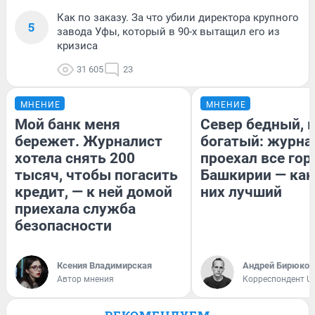
Как по заказу. За что убили директора крупного
5
завода Уфы, который в 90-х вытащил его из
кризиса
31 605
23
МНЕНИЕ
МНЕНИЕ
Мой банк меня
Север бедный, 
бережет. Журналист
богатый: журна
хотела снять 200
проехал все гор
тысяч, чтобы погасить
Башкирии — как
кредит, — к ней домой
них лучший
приехала служба
безопасности
Ксения Владимирская
Андрей Бирюков
Автор мнения
Корреспондент U