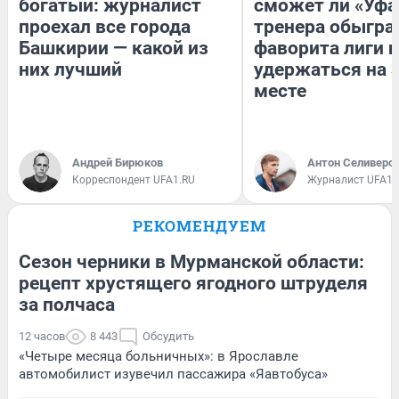
богатый: журналист
сможет ли «Уфа
проехал все города
тренера обыгра
Башкирии — какой из
фаворита лиги и
них лучший
удержаться на 
месте
Андрей Бирюков
Антон Селиверс
Корреспондент UFA1.RU
Журналист UFA1.
РЕКОМЕНДУЕМ
Сезон черники в Мурманской области:
рецепт хрустящего ягодного штруделя
за полчаса
12 часов
8 443
Обсудить
«Четыре месяца больничных»: в Ярославле
автомобилист изувечил пассажира «Яавтобуса»