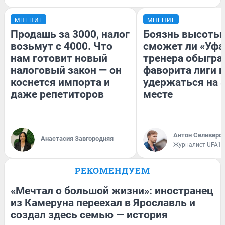
МНЕНИЕ
МНЕНИЕ
Продашь за 3000, налог
Боязнь высоты:
возьмут с 4000. Что
сможет ли «Уфа
нам готовит новый
тренера обыгра
налоговый закон — он
фаворита лиги и
коснется импорта и
удержаться на 
даже репетиторов
месте
Антон Селиверс
Анастасия Завгородняя
Журналист UFA1.
РЕКОМЕНДУЕМ
«Мечтал о большой жизни»: иностранец
из Камеруна переехал в Ярославль и
создал здесь семью — история