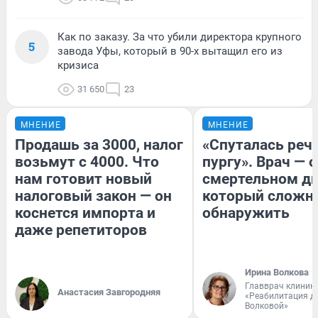
Как по заказу. За что убили директора крупного
5
завода Уфы, который в 90-х вытащил его из
кризиса
31 650
23
МНЕНИЕ
МНЕНИЕ
Продашь за 3000, налог
«Спуталась речь
возьмут с 4000. Что
пургу». Врач — о
нам готовит новый
смертельном ди
налоговый закон — он
который сложн
коснется импорта и
обнаружить
даже репетиторов
Ирина Волкова
Главврач клиник
Анастасия Завгородняя
«Реабилитация д
Волковой»