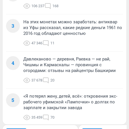
106 237
168
На этих монетах можно заработать: антиквар
3
из Уфы рассказал, какие редкие деньги 1961 по
2016 год обладают ценностью
47 346
11
Давлеканово — деревня, Раевка — не рай,
4
Чишмы и Кармаскалы — провинция с
огородами: отзывы на райцентры Башкирии
37 678
20
«Я потерял жену, детей, всё»: откровения экс-
5
рабочего уфимской «Лампочки» о долгах по
зарплате и закрытии завода
35 459
70