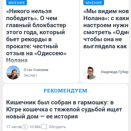
МНЕНИЕ
МНЕНИЕ
«Никого нельзя
«Мы видим нов
победить». О чем
Нолана»: с каки
главный блокбастер
настроем нужн
этого года, который
смотреть «Одис
бьет рекорды в
чтобы она не
прокате: честный
выглядела как 
отзыв на «Одиссею»
Нолана
Стас Соколов
Надежда Губарь
Эксперт
РЕКОМЕНДУЕМ
Кишечник был собран в гармошку: в
Югре кошечка с тяжелой судьбой ищет
новый дом — ее история
17 часов
10 884
Обсудить