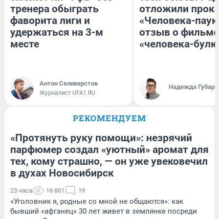
тренера обыграть
отложили прок
фаворита лиги и
«Человека-паук
удержаться на 3-м
отзыв о фильме
месте
«человека-булк
Антон Селиверстов
Надежда Губарь
Журналист UFA1.RU
РЕКОМЕНДУЕМ
«Протянуть руку помощи»: незрячий
парфюмер создал «уютный» аромат для
тех, кому страшно, — он уже увековечил
в духах Новосибирск
23 часа
16 861
19
«Уголовник я, родные со мной не общаются»: как
бывший «афганец» 30 лет живет в землянке посреди