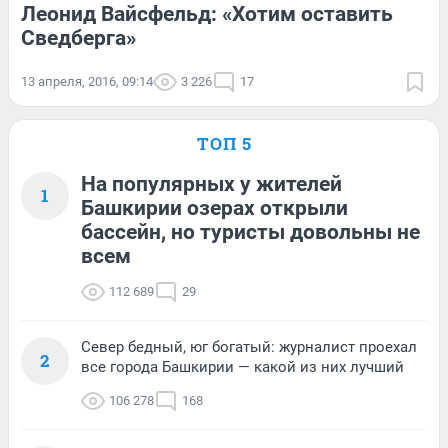
Леонид Вайсфельд: «Хотим оставить
Сведберга»
13 апреля, 2016, 09:14
3 226
17
ТОП 5
На популярных у жителей
1
Башкирии озерах открыли
бассейн, но туристы довольны не
всем
112 689
29
Север бедный, юг богатый: журналист проехал
2
все города Башкирии — какой из них лучший
106 278
168