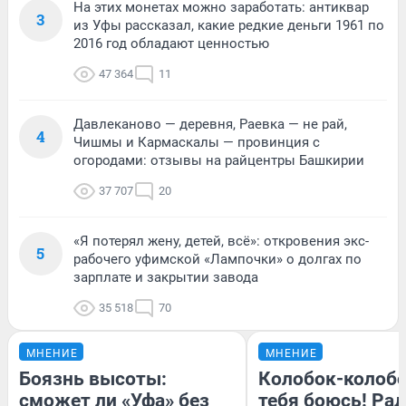
На этих монетах можно заработать: антиквар
3
из Уфы рассказал, какие редкие деньги 1961 по
2016 год обладают ценностью
47 364
11
Давлеканово — деревня, Раевка — не рай,
4
Чишмы и Кармаскалы — провинция с
огородами: отзывы на райцентры Башкирии
37 707
20
«Я потерял жену, детей, всё»: откровения экс-
5
рабочего уфимской «Лампочки» о долгах по
зарплате и закрытии завода
35 518
70
МНЕНИЕ
МНЕНИЕ
Боязнь высоты:
Колобок-колобо
сможет ли «Уфа» без
тебя боюсь! Рад