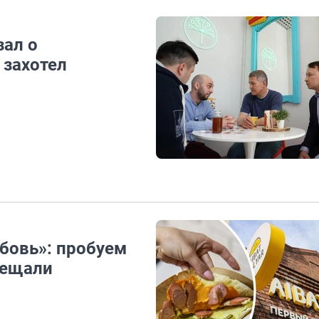
зал о
 захотел
бовь»: пробуем
бещали