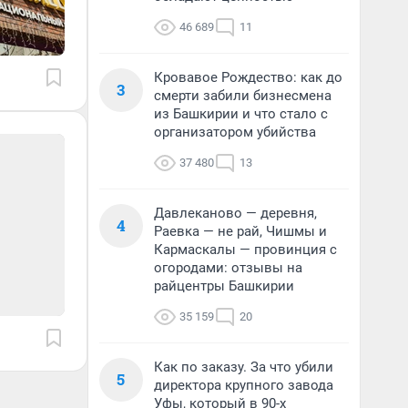
46 689
11
Кровавое Рождество: как до
3
смерти забили бизнесмена
из Башкирии и что стало с
организатором убийства
37 480
13
Давлеканово — деревня,
4
Раевка — не рай, Чишмы и
Кармаскалы — провинция с
огородами: отзывы на
райцентры Башкирии
35 159
20
Как по заказу. За что убили
5
директора крупного завода
Уфы, который в 90-х