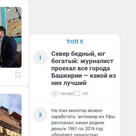
ТОП 5
Север бедный, юг
1
богатый: журналист
проехал все города
Башкирии — какой из
них лучший
104 060
167
На этих монетах можно
2
заработать: антиквар из Уфы
рассказал, какие редкие
деньги 1961 по 2016 год
обладают ценностью