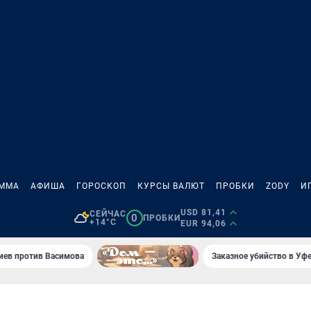
АММА
АФИША
ГОРОСКОП
КУРСЫ ВАЛЮТ
ПРОБКИ
ZODY
И
USD 81,41
СЕЙЧАС
0
ПРОБКИ
+14°C
EUR 94,06
иев против Васимова
Заказное убийство в Уфе