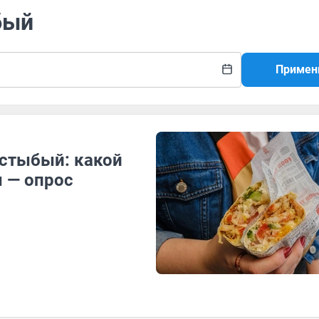
бый
Примен
стыбый: какой
 — опрос