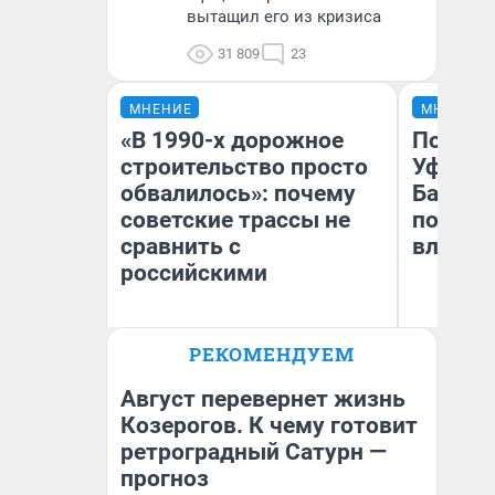
вытащил его из кризиса
31 809
23
МНЕНИЕ
МНЕНИЕ
«В 1990-х дорожное
Почему
строительство просто
Уфы: ж
обвалилось»: почему
Башкир
советские трассы не
побыва
сравнить с
влюбил
российскими
Олег Арефьев
РЕКОМЕНДУЕМ
Блогер, предприниматель,
На
владелец в транспортном
бизнесе
Август перевернет жизнь
Козерогов. К чему готовит
ретроградный Сатурн —
прогноз