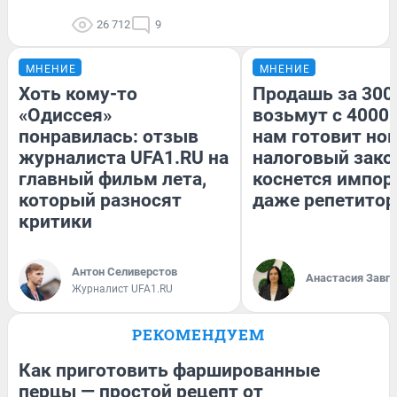
26 712
9
МНЕНИЕ
МНЕНИЕ
Хоть кому-то
Продашь за 3000
«Одиссея»
возьмут с 4000.
понравилась: отзыв
нам готовит но
журналиста UFA1.RU на
налоговый зако
главный фильм лета,
коснется импор
который разносят
даже репетитор
критики
Антон Селиверстов
Анастасия Завг
Журналист UFA1.RU
РЕКОМЕНДУЕМ
Как приготовить фаршированные
перцы — простой рецепт от