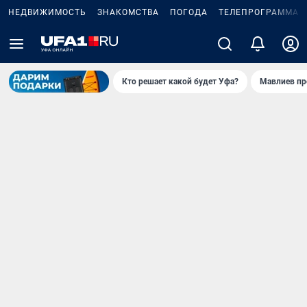
НЕДВИЖИМОСТЬ
ЗНАКОМСТВА
ПОГОДА
ТЕЛЕПРОГРАММА
Кто решает какой будет Уфа?
Мавлиев пр