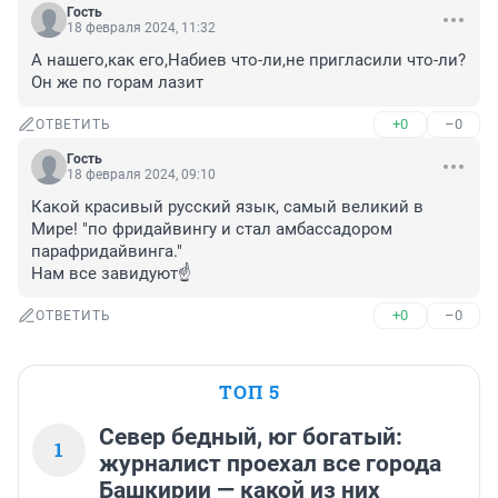
Гость
18 февраля 2024, 11:32
А нашего,как его,Набиев что-ли,не пригласили что-ли?
Он же по горам лазит
+0
–0
ОТВЕТИТЬ
Гость
18 февраля 2024, 09:10
Какой красивый русский язык, самый великий в 
Мире! "по фридайвингу и стал амбассадором 
парафридайвинга."

Нам все завидуют☝️
+0
–0
ОТВЕТИТЬ
ТОП 5
Север бедный, юг богатый:
1
журналист проехал все города
Башкирии — какой из них