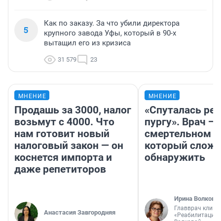
Как по заказу. За что убили директора
5
крупного завода Уфы, который в 90-х
вытащил его из кризиса
31 579
23
МНЕНИЕ
МНЕНИЕ
Продашь за 3000, налог
«Спуталась реч
возьмут с 4000. Что
пургу». Врач — 
нам готовит новый
смертельном д
налоговый закон — он
который слож
коснется импорта и
обнаружить
даже репетиторов
Ирина Волкова
Главврач клини
Анастасия Завгородняя
«Реабилитация 