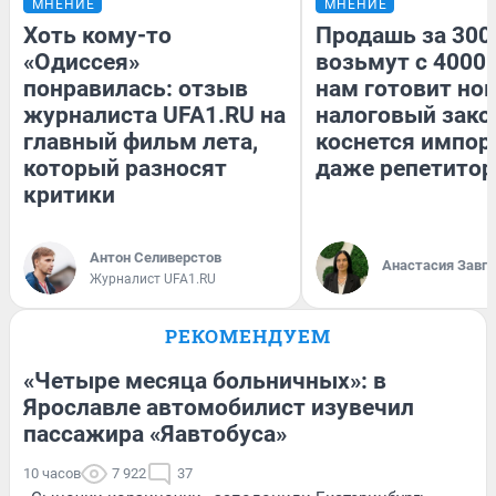
МНЕНИЕ
МНЕНИЕ
Хоть кому-то
Продашь за 3000
«Одиссея»
возьмут с 4000.
понравилась: отзыв
нам готовит но
журналиста UFA1.RU на
налоговый зако
главный фильм лета,
коснется импор
который разносят
даже репетитор
критики
Антон Селиверстов
Анастасия Завг
Журналист UFA1.RU
РЕКОМЕНДУЕМ
«Четыре месяца больничных»: в
Ярославле автомобилист изувечил
пассажира «Яавтобуса»
10 часов
7 922
37