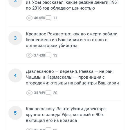
2
из Уфы рассказал, какие редкие деньги 1961
по 2016 год обладают ценностью
46 650
11
Кровавое Рождество: как до смерти забили
3
бизнесмена из Башкирии и что стало с
организатором убийства
37 438
13
Давлеканово — деревня, Раевка — не рай,
4
Чишмы и Кармаскалы — провинция с
огородами: отзывы на райцентры Башкирии
34 949
20
Как по заказу. За что убили директора
5
крупного завода Уфы, который в 90-х
вытащил его из кризиса