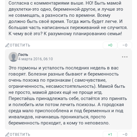
Согласна с комментариями выше. НО! Быть мамой 
двуxлетки-это одно, беременной-другое, и лучше это 
не совмещать, а разносить по времени. Всему 
должно быть своё время. Тогда жить будет легче. И 
большая часть написанных переживаний не случится. 
К чему всё это? К разумному планированию семьи!
+0
–0
ОТВЕТИТЬ
Гость
4 марта 2016, 06:10
Это гормоны и усталость последних недель в вас 
говорят. Болезни разные бывают и беременность 
очень похожа по признакам ( самочувствие, 
ограниченность, несамостоятельность). Мамой быть 
не просто, мамой двоих ещё не проще итд. 
Перестаёшь принадлежать себе, остаётся это принять 
и полюбить или потом лечить психозы. А городская 
среда мало приспособлена и под беременных и под 
инвалидов, начинаешь проникаться, просто 
беременность проходит, а кому то неповезло.
+1
–0
ОТВЕТИТЬ