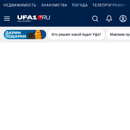
НЕДВИЖИМОСТЬ
ЗНАКОМСТВА
ПОГОДА
ТЕЛЕПРОГРАММА
Кто решает какой будет Уфа?
Мавлиев пр