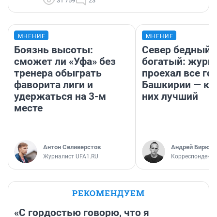
31 759
23
МНЕНИЕ
МНЕНИЕ
Боязнь высоты:
Север бедный,
сможет ли «Уфа» без
богатый: журн
тренера обыграть
проехал все го
фаворита лиги и
Башкирии — ка
удержаться на 3-м
них лучший
месте
Антон Селиверстов
Андрей Бирюко
Журналист UFA1.RU
Корреспондент 
РЕКОМЕНДУЕМ
«С гордостью говорю, что я