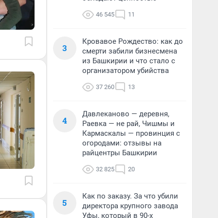
46 545
11
Кровавое Рождество: как до
3
смерти забили бизнесмена
из Башкирии и что стало с
организатором убийства
37 260
13
Давлеканово — деревня,
4
Раевка — не рай, Чишмы и
Кармаскалы — провинция с
огородами: отзывы на
райцентры Башкирии
32 825
20
Как по заказу. За что убили
5
директора крупного завода
Уфы, который в 90-х