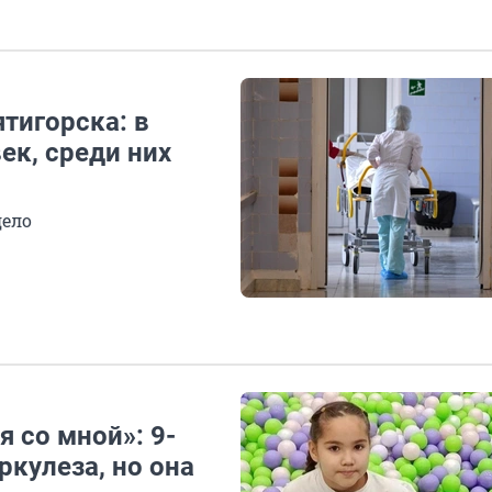
тигорска: в
ек, среди них
дело
я со мной»: 9-
ркулеза, но она