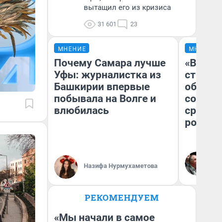
вытащил его из кризиса
31 601
23
МНЕНИЕ
МНЕНИЕ
Почему Самара лучше
«В 199
Уфы: журналистка из
строит
Башкирии впервые
обвали
побывала на Волге и
советс
влюбилась
сравни
россий
Ол
Бл
Назифа Нурмухаметова
вл
би
РЕКОМЕНДУЕМ
«Мы начали в самое