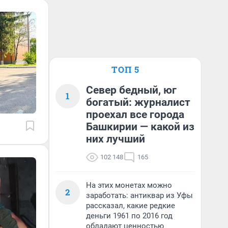
ТОП 5
Север бедный, юг
1
богатый: журналист
проехал все города
Башкирии — какой из
них лучший
102 148
165
На этих монетах можно
2
заработать: антиквар из Уфы
рассказал, какие редкие
деньги 1961 по 2016 год
обладают ценностью