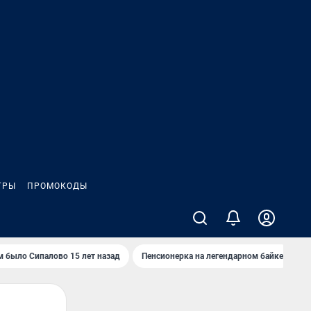
ГРЫ
ПРОМОКОДЫ
м было Сипалово 15 лет назад
Пенсионерка на легендарном байке
Ж