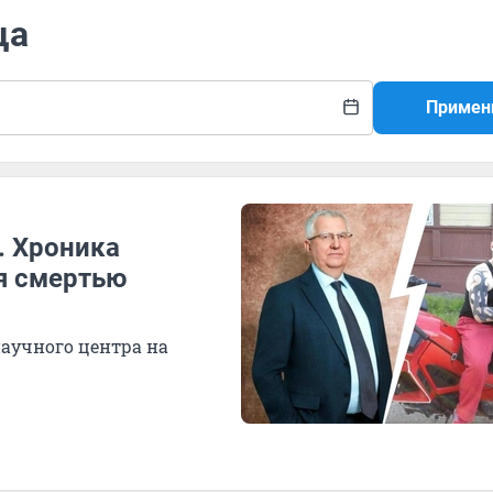
ца
Примен
. Хроника
я смертью
научного центра на