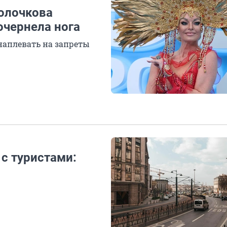
Волочкова
очернела нога
 наплевать на запреты
 с туристами: