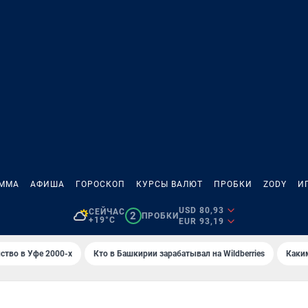
АММА
АФИША
ГОРОСКОП
КУРСЫ ВАЛЮТ
ПРОБКИ
ZODY
И
USD 80,93
СЕЙЧАС
2
ПРОБКИ
+19°C
EUR 93,19
ство в Уфе 2000-х
Кто в Башкирии зарабатывал на Wildberries
Каки