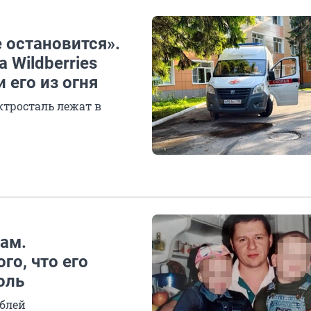
 остановится».
Wildberries
 его из огня
ктросталь лежат в
чам.
го, что его
оль
ублей