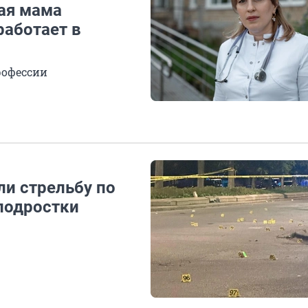
ная мама
работает в
рофессии
и стрельбу по
подростки