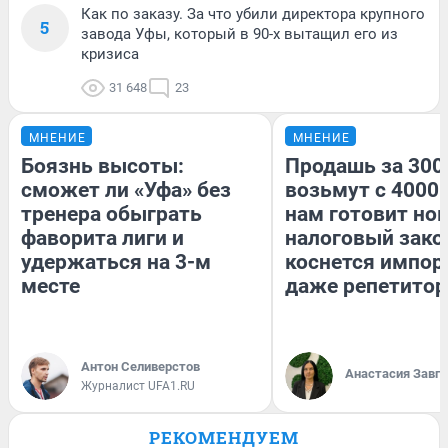
Как по заказу. За что убили директора крупного
5
завода Уфы, который в 90-х вытащил его из
кризиса
31 648
23
МНЕНИЕ
МНЕНИЕ
Боязнь высоты:
Продашь за 3000
сможет ли «Уфа» без
возьмут с 4000.
тренера обыграть
нам готовит но
фаворита лиги и
налоговый зако
удержаться на 3-м
коснется импор
месте
даже репетитор
Антон Селиверстов
Анастасия Завг
Журналист UFA1.RU
РЕКОМЕНДУЕМ