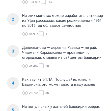
104 886
167
На этих монетах можно заработать: антиквар
2
из Уфы рассказал, какие редкие деньги 1961
по 2016 год обладают ценностью
46 916
11
Давлеканово — деревня, Раевка — не рай,
3
Чишмы и Кармаскалы — провинция с
огородами: отзывы на райцентры Башкирии
36 387
20
Как звучит БПЛА. Послушайте, жители
4
Башкирии: это может спасти вашу жизнь
28 734
36
На популярных у жителей Башкирии озерах
5