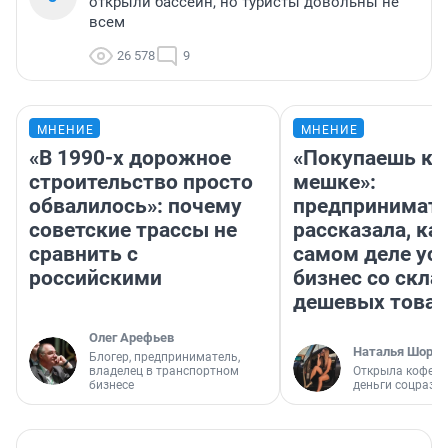
открыли бассейн, но туристы довольны не
всем
26 578
9
МНЕНИЕ
МНЕНИЕ
«В 1990-х дорожное
«Покупаешь ко
строительство просто
мешке»:
обвалилось»: почему
предпринимат
советские трассы не
рассказала, как
сравнить с
самом деле ус
российскими
бизнес со скл
дешевых това
Олег Арефьев
Наталья Шорох
Блогер, предприниматель,
владелец в транспортном
Открыла кофейн
бизнесе
деньги соцразв