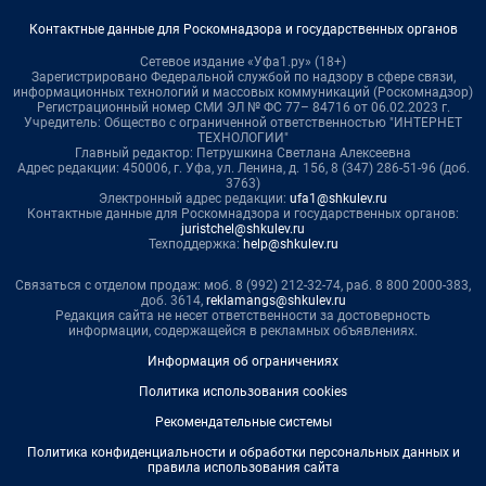
Контактные данные для Роскомнадзора и государственных органов
Сетевое издание «Уфа1.ру» (18+)
Зарегистрировано Федеральной службой по надзору в сфере связи,
информационных технологий и массовых коммуникаций (Роскомнадзор)
Регистрационный номер СМИ ЭЛ № ФС 77– 84716 от 06.02.2023 г.
Учредитель: Общество с ограниченной ответственностью "ИНТЕРНЕТ
ТЕХНОЛОГИИ"
Главный редактор: Петрушкина Светлана Алексеевна
Адрес редакции: 450006, г. Уфа, ул. Ленина, д. 156, 8 (347) 286-51-96 (доб.
3763)
Электронный адрес редакции:
ufa1@shkulev.ru
Контактные данные для Роскомнадзора и государственных органов:
juristchel@shkulev.ru
Техподдержка:
help@shkulev.ru
Связаться с отделом продаж: моб. 8 (992) 212-32-74, раб. 8 800 2000-383,
доб. 3614,
reklamangs@shkulev.ru
Редакция сайта не несет ответственности за достоверность
информации, содержащейся в рекламных объявлениях.
Информация об ограничениях
Политика использования cookies
Рекомендательные системы
Политика конфиденциальности и обработки персональных данных и
правила использования сайта