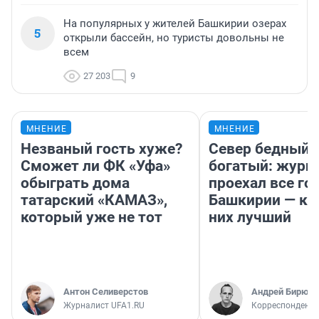
На популярных у жителей Башкирии озерах
5
открыли бассейн, но туристы довольны не
всем
27 203
9
МНЕНИЕ
МНЕНИЕ
Незваный гость хуже?
Север бедный,
Сможет ли ФК «Уфа»
богатый: журн
обыграть дома
проехал все го
татарский «КАМАЗ»,
Башкирии — ка
который уже не тот
них лучший
Антон Селиверстов
Андрей Бирюко
Журналист UFA1.RU
Корреспондент 