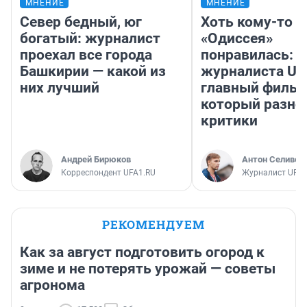
МНЕНИЕ
МНЕНИЕ
Север бедный, юг
Хоть кому-то
богатый: журналист
«Одиссея»
проехал все города
понравилась: 
Башкирии — какой из
журналиста UF
них лучший
главный фильм
который разно
критики
Андрей Бирюков
Антон Селивер
Корреспондент UFA1.RU
Журналист UFA1
РЕКОМЕНДУЕМ
Как за август подготовить огород к
зиме и не потерять урожай — советы
агронома