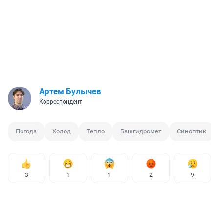
Артем Булычев
Корреспондент
Погода
Холод
Тепло
Башгидромет
Синоптик
3
1
1
2
9