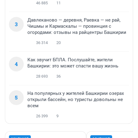
46 885
11
Давлеканово — деревня, Раевка — не рай,
3
Чишмы и Кармаскалы — провинция с
огородами: отзывы на райцентры Башкирии
36 314
20
Как звучит БПЛА. Послушайте, жители
4
Башкирии: это может спасти вашу жизнь
28 693
36
На популярных у жителей Башкирии озерах
5
открыли бассейн, но туристы довольны не
всем
26 399
9