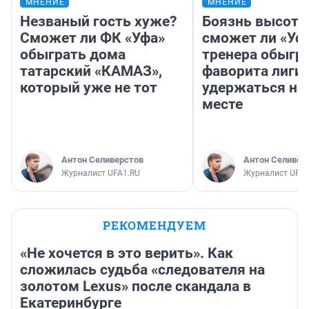
МНЕНИЕ
МНЕНИЕ
Незваный гость хуже?
Боязнь высоты
Сможет ли ФК «Уфа»
сможет ли «Уфа
обыграть дома
тренера обыгр
татарский «КАМАЗ»,
фаворита лиги 
который уже не тот
удержаться на
месте
Антон Селиверстов
Антон Селивер
Журналист UFA1.RU
Журналист UFA1
РЕКОМЕНДУЕМ
«Не хочется в это верить». Как
сложилась судьба «следователя на
золотом Lexus» после скандала в
Екатеринбурге