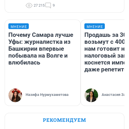
27 215
9
МНЕНИЕ
МНЕНИЕ
Почему Самара лучше
Продашь за 300
Уфы: журналистка из
возьмут с 4000
Башкирии впервые
нам готовит н
побывала на Волге и
налоговый зако
влюбилась
коснется импор
даже репетито
Назифа Нурмухаметова
Анастасия Зав
РЕКОМЕНДУЕМ