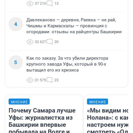
37 210
13
Давлеканово — деревня, Раевка — не рай,
4
Чишмы и Кармаскалы — провинция с
огородами: отзывы на райцентры Башкирии
32 627
20
Как по заказу. За что убили директора
5
крупного завода Уфы, который в 90-х
вытащил его из кризиса
31 575
23
МНЕНИЕ
МНЕНИЕ
Почему Самара лучше
«Мы видим нов
Уфы: журналистка из
Нолана»: с как
Башкирии впервые
настроем нужн
побывала на Волге и
смотреть «Оди