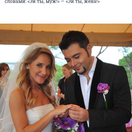
словами: «Эй ты, муж!» — «Эй ты, жена!»