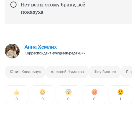
Нет веры этому браку, всё
показуха
Анна Хемлих
Корреспондент evergreen-редакции
Юлия Ковальчук
Алексей Чумаков
Шоу-бизнес
Любо
0
0
0
0
1