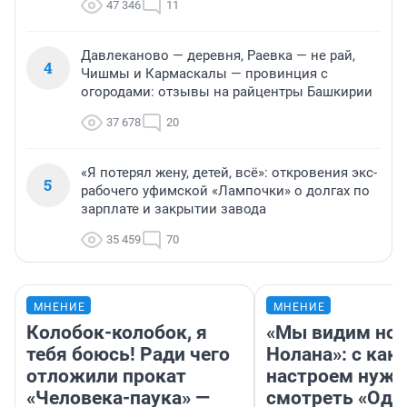
47 346
11
Давлеканово — деревня, Раевка — не рай,
4
Чишмы и Кармаскалы — провинция с
огородами: отзывы на райцентры Башкирии
37 678
20
«Я потерял жену, детей, всё»: откровения экс-
5
рабочего уфимской «Лампочки» о долгах по
зарплате и закрытии завода
35 459
70
МНЕНИЕ
МНЕНИЕ
Колобок-колобок, я
«Мы видим нов
тебя боюсь! Ради чего
Нолана»: с как
отложили прокат
настроем нужн
«Человека-паука» —
смотреть «Оди