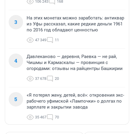
106 243
168
На этих монетах можно заработать: антиквар
3
из Уфы рассказал, какие редкие деньги 1961
по 2016 год обладают ценностью
47 349
11
Давлеканово — деревня, Раевка — не рай,
4
Чишмы и Кармаскалы — провинция с
огородами: отзывы на райцентры Башкирии
37 678
20
«Я потерял жену, детей, всё»: откровения экс-
5
рабочего уфимской «Лампочки» о долгах по
зарплате и закрытии завода
35 467
70