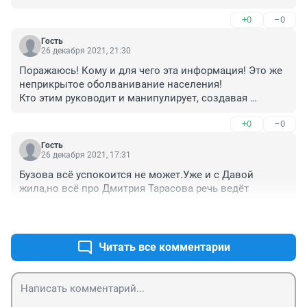
+0
–0
Гость
26 декабря 2021, 21:30
Поражаюсь! Кому и для чего эта информация! Это же 
неприкрытое оболванивание населения! 

Кто этим руководит и манипулирует, создавая 
ложные представления и полностью бездуховное 
+0
–0
поколение!!!! Это что за «промывка» мозгов! Что 
несут эти Моргенштерн, бузовы, и другие.,,,
Гость
26 декабря 2021, 17:31
Бузова всё успокоится не может.Уже и с Давой 
жила,но всё про Дмитрия Тарасова речь ведёт
+0
–1
Читать все комментарии