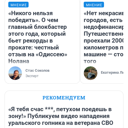
МНЕНИЕ
МНЕНИЕ
«Никого нельзя
«Нет некрасив
победить». О чем
городов, есть
главный блокбастер
недофинансиро
этого года, который
Путешественн
бьет рекорды в
проехали 2000
прокате: честный
километров по 
отзыв на «Одиссею»
машине — стои
Нолана
того
Стас Соколов
Екатерина Лит
Эксперт
РЕКОМЕНДУЕМ
«Я тебя счас ***, петухом поедешь в
зону!» Публикуем видео нападения
уральского гопника на ветерана СВО