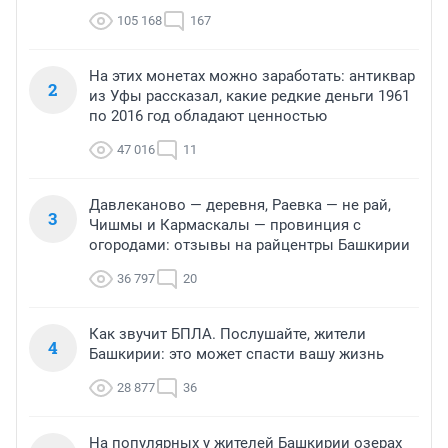
105 168
167
На этих монетах можно заработать: антиквар
2
из Уфы рассказал, какие редкие деньги 1961
по 2016 год обладают ценностью
47 016
11
Давлеканово — деревня, Раевка — не рай,
3
Чишмы и Кармаскалы — провинция с
огородами: отзывы на райцентры Башкирии
36 797
20
Как звучит БПЛА. Послушайте, жители
4
Башкирии: это может спасти вашу жизнь
28 877
36
На популярных у жителей Башкирии озерах