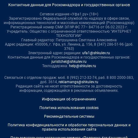
Контактные данные для Роскомнадзора и государственных органов
Сетевое издание «Уфа1.ру» (18+)
Зарегистрировано Федеральной службой по надзору в сфере связи,
информационных технологий и массовых коммуникаций (Роскомнадзор)
Регистрационный номер СМИ ЭЛ № ФС 77– 84716 от 06.02.2023 г.
Учредитель: Общество с ограниченной ответственностью "ИНТЕРНЕТ
ТЕХНОЛОГИИ"
Главный редактор: Петрушкина Светлана Алексеевна
Адрес редакции: 450006, г. Уфа, ул. Ленина, д. 156, 8 (347) 286-51-96 (доб.
3763)
Электронный адрес редакции:
ufa1@shkulev.ru
Контактные данные для Роскомнадзора и государственных органов:
juristchel@shkulev.ru
Техподдержка:
help@shkulev.ru
Связаться с отделом продаж: моб. 8 (992) 212-32-74, раб. 8 800 2000-383,
доб. 3614,
reklamangs@shkulev.ru
Редакция сайта не несет ответственности за достоверность
информации, содержащейся в рекламных объявлениях.
Информация об ограничениях
Политика использования cookies
Рекомендательные системы
Политика конфиденциальности и обработки персональных данных и
правила использования сайта