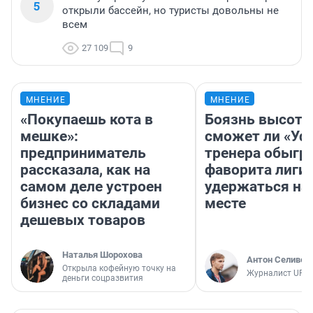
5
открыли бассейн, но туристы довольны не
всем
27 109
9
МНЕНИЕ
МНЕНИЕ
«Покупаешь кота в
Боязнь высоты
мешке»:
сможет ли «Уфа
предприниматель
тренера обыгр
рассказала, как на
фаворита лиги 
самом деле устроен
удержаться на
бизнес со складами
месте
дешевых товаров
Наталья Шорохова
Антон Селивер
Открыла кофейную точку на
Журналист UFA1
деньги соцразвития