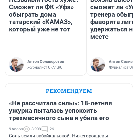
Сможет ли ФК «Уфа»
сможет ли «Уфа
обыграть дома
тренера обыгр
татарский «КАМАЗ»,
фаворита лиги 
который уже не тот
удержаться на
месте
Антон Селиверстов
Антон Селивер
Журналист UFA1.RU
Журналист UFA1
РЕКОМЕНДУЕМ
«Не рассчитала силы»: 18-летняя
ужурка пыталась успокоить
трехмесячного сына и убила его
9 часов
8 999
26
Соль земли забайкальской. Нижегородцевы