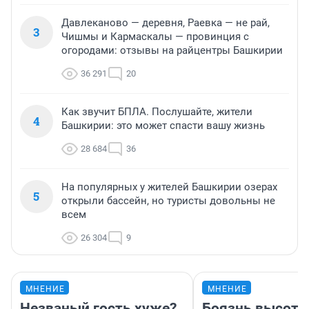
Давлеканово — деревня, Раевка — не рай,
3
Чишмы и Кармаскалы — провинция с
огородами: отзывы на райцентры Башкирии
36 291
20
Как звучит БПЛА. Послушайте, жители
4
Башкирии: это может спасти вашу жизнь
28 684
36
На популярных у жителей Башкирии озерах
5
открыли бассейн, но туристы довольны не
всем
26 304
9
МНЕНИЕ
МНЕНИЕ
Незваный гость хуже?
Боязнь высоты