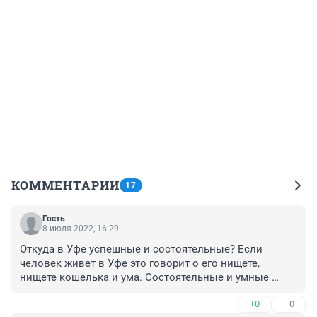
КОММЕНТАРИИ
17
Гость
8 июля 2022, 16:29
Откуда в Уфе успешные и состоятельные? Если 
человек живет в Уфе это говорит о его нищете, 
нищете кошелька и ума. Состоятельные и умные 
люди живут во Флориде или Калифорнии. Хотя, даже 
+0
–0
в стаях бомжей есть блатные места на теплотрассах